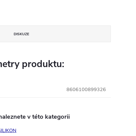
DISKUZE
etry produktu:
8606100899326
aleznete v této kategorii
SILIKON