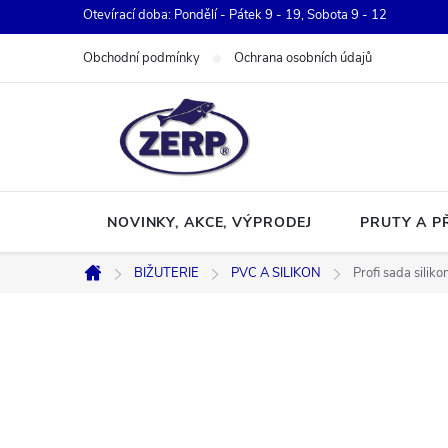
Přejít
Otevírací doba: Pondělí - Pátek 9 - 19, Sobota 9 - 12
na
Obchodní podmínky
Ochrana osobních údajů
obsah
NOVINKY, AKCE, VÝPRODEJ
PRUTY A P
BIŽUTERIE
PVC A SILIKON
Profi sada silik
Domů