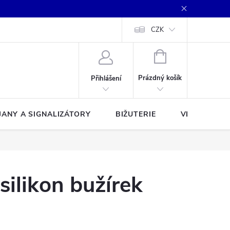
CZK
NÁKUPNÍ
KOŠÍK
Prázdný košík
Přihlášení
JANY A SIGNALIZÁTORY
BIŽUTERIE
VLASCE A Š
silikon bužírek