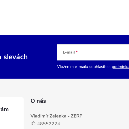
E-mail
a slevách
Vložením e-mailu souhlasíte s
podmínka
O nás
Vladimír Zelenka - ZERP
IČ: 48552224