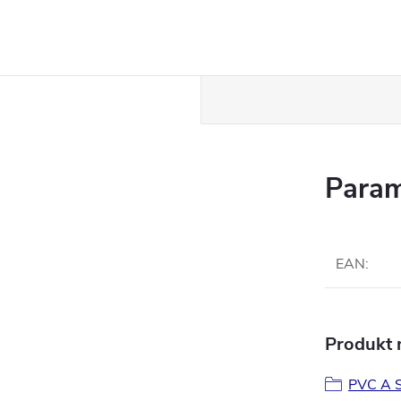
Param
EAN
:
Produkt n
PVC A 