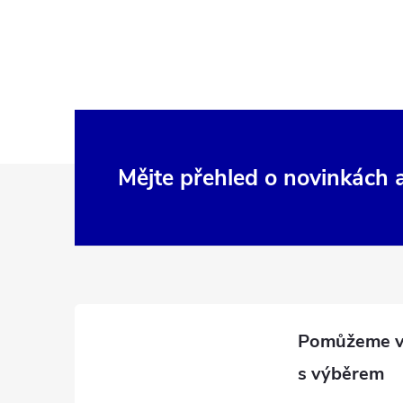
Z
Mějte přehled o novinkách
á
p
a
t