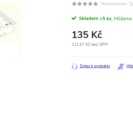
P
Neohodnoceno
Skladem
>5 ks
135 Kč
111,57 Kč bez DPH
Měrná
cena:
Dotaz k produktu
Hlí