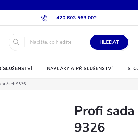
+420 603 563 002
HLEDAT
ŘÍSLUŠENSTVÍ
NAVIJÁKY A PŘÍSLUŠENSTVÍ
STO
on bužírek 9326
Profi sada 
9326