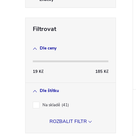
Dle ceny
19
Kč
185
Kč
Dle štítku
Na skladě
41
ROZBALIT FILTR