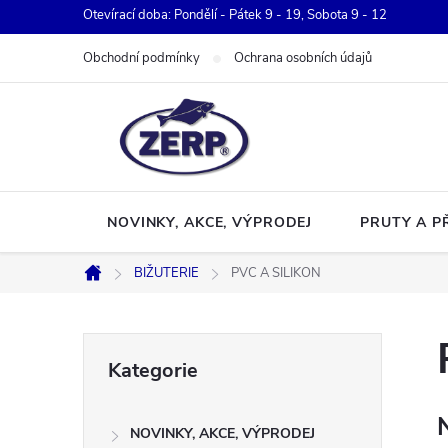
Přejít
Otevírací doba: Pondělí - Pátek 9 - 19, Sobota 9 - 12
na
Obchodní podmínky
Ochrana osobních údajů
obsah
NOVINKY, AKCE, VÝPRODEJ
PRUTY A P
BIŽUTERIE
PVC A SILIKON
Domů
P
Přeskočit
Kategorie
kategorie
o
NOVINKY, AKCE, VÝPRODEJ