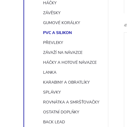
n
HÁČKY
e
ZÁVĚSKY
GUMOVÉ KORÁLKY
4
l
PVC A SILIKON
PŘEVLEKY
ZÁVAŽÍ NA NÁVAZCE
HÁČKY A HOTOVÉ NÁVAZCE
í
LANKA
i
KARABINY A OBRATLÍKY
SPLÁVKY
ROVNÁTKA A SMRŠŤOVAČKY
OSTATNÍ DOPLŇKY
BACK LEAD