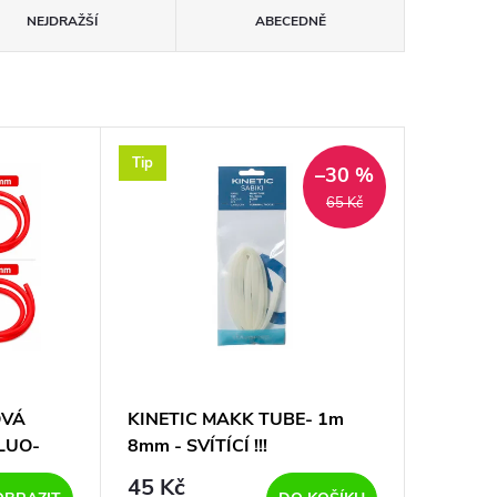
NEJDRAŽŠÍ
ABECEDNĚ
Tip
–30 %
65 Kč
OVÁ
KINETIC MAKK TUBE- 1m
LUO-
8mm - SVÍTÍCÍ !!!
45 Kč