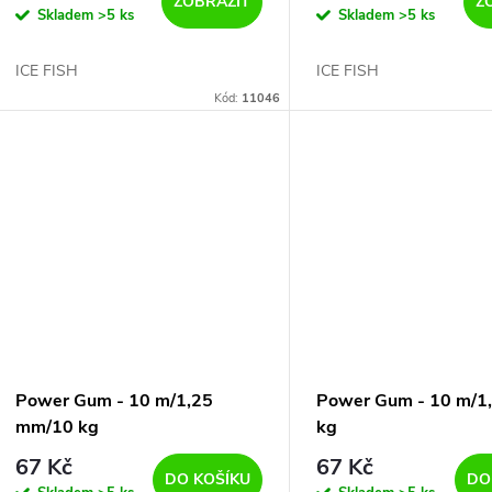
d
ZOBRAZIT
Z
Skladem
>5 ks
Skladem
>5 ks
o
u
ICE FISH
ICE FISH
d
Kód:
11046
k
u
t
k
ů
t
ů
Power Gum - 10 m/1,25
Power Gum - 10 m/1
mm/10 kg
kg
67 Kč
67 Kč
DO KOŠÍKU
DO