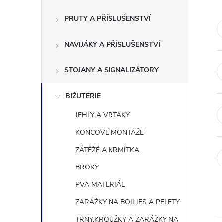
s
PRUTY A PŘÍSLUŠENSTVÍ
t
NAVIJÁKY A PŘÍSLUŠENSTVÍ
r
a
STOJANY A SIGNALIZÁTORY
n
BIŽUTERIE
JEHLY A VRTÁKY
n
KONCOVÉ MONTÁŽE
í
ZÁTĚŽÉ A KRMÍTKA
BROKY
p
PVA MATERIÁL
a
ZARÁŽKY NA BOILIES A PELETY
TRNY,KROUŽKY A ZARÁŽKY NA