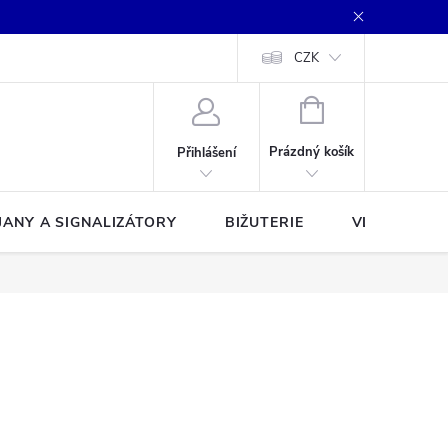
CZK
NÁKUPNÍ
KOŠÍK
Prázdný košík
Přihlášení
JANY A SIGNALIZÁTORY
BIŽUTERIE
VLASCE A Š