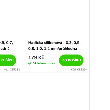
,5, 0,7,
Hadička silikonová - 0,3, 0,5,
hledná
0,8, 1,0, 1,2 mm/průhledná
179 Kč
 KOŠÍKU
DO KOŠÍKU
Skladem
>5 ks
Kód:
CZ5211
Kód:
CZ5204