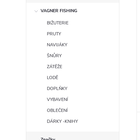
VAGNER FISHING
BIŽUTERIE
PRUTY
NAVIJÁKY
ŠNŮRY
ZÁTĚŽE
LODĚ
DOPLŇKY
VYBAVENÍ
OBLEČENÍ
DÁRKY -KNIHY
Značky