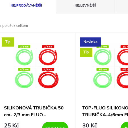
Ř
NEJPRODÁVANĚJŠÍ
NEJLEVNĚJŠÍ
a
5
položek celkem
z
V
Tip
Novinka
e
ý
Tip
n
p
p
s
r
p
SILIKONOVÁ TRUBIČKA 50
TOP-FLUO SILIKON
o
cm- 2/3 mm FLUO -
TRUBIČKA-4/6mm F
r
ČERVENÁ
ČERVENÁ
25 Kč
30 Kč