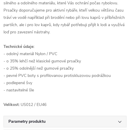
silného a odolného materiálu, které Vás ochrání počas rybolovu.
Prsačky doporučujeme pro aktivní rybáře, kteří velkou většinu času
tráví ve vodě například při brodění nebo při lovu kaprů v příbřežních
partíích, ale i pro lov kaprů, kdy rybář potřebuji přijít k lodi a využívá
loď pro zavezení nástrahy.
Technické údaje:
- odolný materiál Nylon / PVC
- o 35% lehčí než klasické gumové prsačky
- o 25% odolnější než gumové prsačky
- pevné PVC boty s profilovanou protiskluzovou podrážkou
- podlepené švy
- nastavitelné šle
Velikost:
US012 / EU46
Parametry produktu