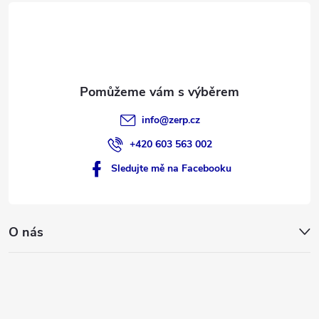
t
í
info
@
zerp.cz
+420 603 563 002
Sledujte mě na Facebooku
O nás