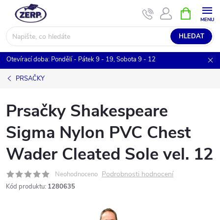
Přejít
NÁKUPNÍ
KOŠÍK
na
obsah
HLEDAT
Otevírací doba: Pondělí - Pátek 9 - 19, Sobota 9 - 12
PRSAČKY
Prsačky Shakespeare
Sigma Nylon PVC Chest
Wader Cleated Sole vel. 12
Podrobnosti hodnocení
Neohodnoceno
Kód produktu:
1280635