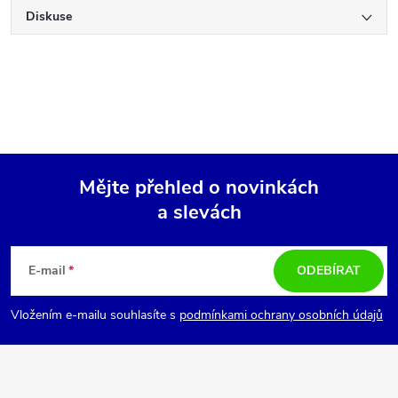
Diskuse
Mějte přehled o novinkách
a slevách
Z
á
E-mail
ODEBÍRAT
p
Vložením e-mailu souhlasíte s
podmínkami ochrany osobních údajů
a