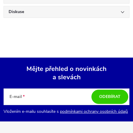
Diskuse
Mějte přehled o novinkách
a slevách
Z
á
E-mail
ODEBÍRAT
p
Vložením e-mailu souhlasíte s
podmínkami ochrany osobních údajů
a