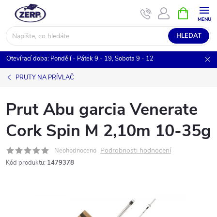
Přejít
NÁKUPNÍ
KOŠÍK
na
obsah
HLEDAT
Otevírací doba: Pondělí - Pátek 9 - 19, Sobota 9 - 12
PRUTY NA PRÍVLAČ
Prut Abu garcia Venerate
Cork Spin M 2,10m 10-35g
Podrobnosti hodnocení
Neohodnoceno
Kód produktu:
1479378