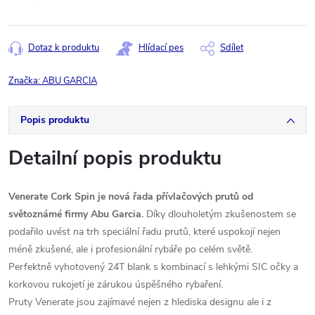
Měrná
cena:
Dotaz k produktu
Hlídací pes
Sdílet
Značka:
ABU GARCIA
Popis produktu
Detailní popis produktu
Venerate Cork Spin je nová řada přívlačových prutů od
světoznámé firmy Abu Garcia.
Díky dlouholetým zkušenostem se
podařilo uvést na trh speciální řadu prutů, které uspokojí nejen
méně zkušené, ale i profesionální rybáře po celém světě.
Perfektně vyhotovený 24T blank s kombinací s lehkými SIC očky a
korkovou rukojetí je zárukou úspěšného rybaření.
Pruty Venerate jsou zajímavé nejen z hlediska designu ale i z