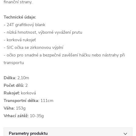
finanční strany.
Technické údaje:
-
24T grafitkový blank
- nízká hmotnost, výborné vyvážení prutu
- korková rukojeť
- SIC očka se zirkonovou výplní
- očko pro snadné a bezpečné zavěšení háčku nebo nástrahy při
transportu
Délka:
2,10m
Počet dílů:
2
Rukojeť:
korková
Transportní délka:
111cm
Váha:
153g
Vrhací zátěž:
10-35g
Parametry produktu