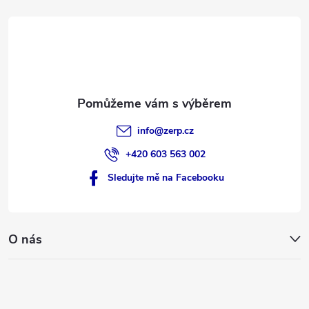
t
í
info
@
zerp.cz
+420 603 563 002
Sledujte mě na Facebooku
O nás