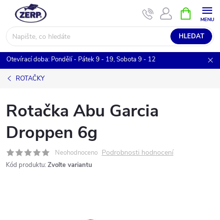
Přejít
NÁKUPNÍ
KOŠÍK
na
obsah
HLEDAT
Otevírací doba: Pondělí - Pátek 9 - 19, Sobota 9 - 12
ROTAČKY
Rotačka Abu Garcia
Droppen 6g
Podrobnosti hodnocení
Neohodnoceno
Kód produktu:
Zvolte variantu