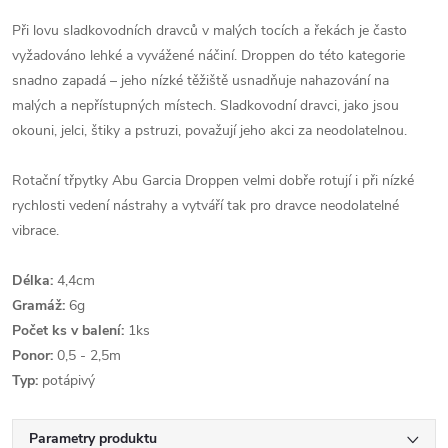
Při lovu sladkovodních dravců v malých tocích a řekách je často
vyžadováno lehké a vyvážené náčiní. Droppen do této kategorie
snadno zapadá – jeho nízké těžiště usnadňuje nahazování na
malých a nepřístupných místech. Sladkovodní dravci, jako jsou
okouni, jelci, štiky a pstruzi, považují jeho akci za neodolatelnou.
Rotační třpytky Abu Garcia Droppen velmi dobře rotují i při nízké
rychlosti vedení nástrahy a vytváří tak pro dravce neodolatelné
vibrace.
Délka:
4,4cm
Gramáž:
6g
Počet ks v balení:
1ks
Ponor:
0,5 - 2,5m
Typ:
potápivý
Parametry produktu