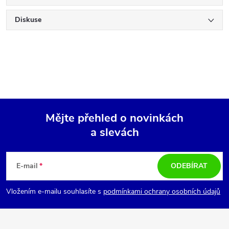
Diskuse
Mějte přehled o novinkách
a slevách
Z
á
E-mail
ODEBÍRAT
p
Vložením e-mailu souhlasíte s
podmínkami ochrany osobních údajů
a