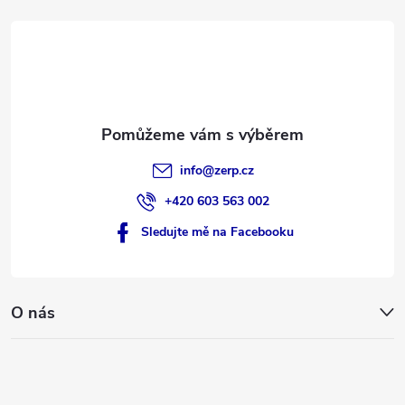
t
í
info
@
zerp.cz
+420 603 563 002
Sledujte mě na Facebooku
O nás