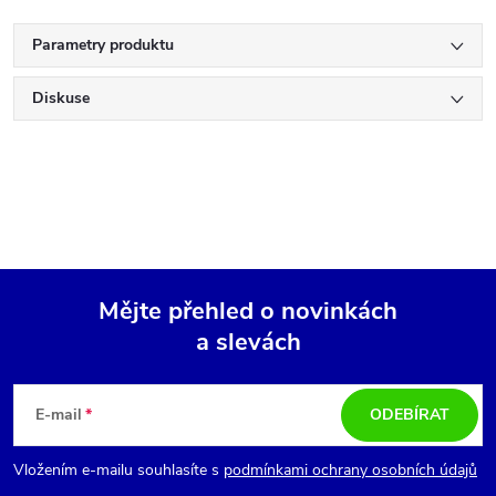
Parametry produktu
Diskuse
Mějte přehled o novinkách
a slevách
Z
á
E-mail
ODEBÍRAT
p
Vložením e-mailu souhlasíte s
podmínkami ochrany osobních údajů