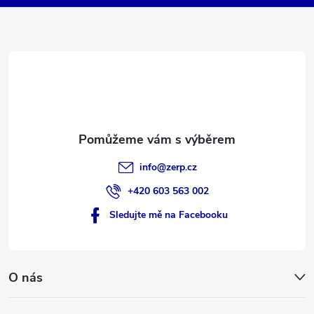
a
t
í
info
@
zerp.cz
+420 603 563 002
Sledujte mě na Facebooku
O nás