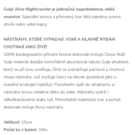
Gulp! Alive Nightcrawler je jedinečná napodobenina velké
rousnice
. Speciální aroma a přirozený tvar láká zejména sumce,
úhoře nebo velké kapry.
NÁSTRAHY, KTERÉ VYPADAJÍ, VONÍ A HLAVNĚ RYBÁM
CHUTNAJÍ JAKO ŽIVÉ!
100% biodegradační přírodní hmota dokonale imitující živou tkáň.
Gulp materiál dokáže mimořádně absorbovat tekutý Gulp atraktant,
který se při lovu uvolňuje, čímž se zvýrazňuje pachová a chuťová
stopa nástrahy, což zvyšuje šanci na úlovek (podobně jako u
zraněné krvácející rybičky). Ponořením zpět do atraktantu si
nástraha znovu natáhne látku do sebe. Nástrahy vydrží i
několikanásobné ataky ryb. Mimořádně realistický tvar a pohyb
dokonale imituje živou nástrahu.
Velikost:
15cm
Počet ks v balení:
10ks