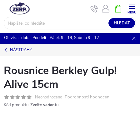
Přejít
NÁKUPNÍ
KOŠÍK
na
obsah
HLEDAT
Otevírací doba: Pondělí - Pátek 9 - 19, Sobota 9 - 12
NÁSTRAHY
Rousnice Berkley Gulp!
Alive 15cm
Podrobnosti hodnocení
Neohodnoceno
Kód produktu:
Zvolte variantu