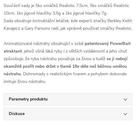
Součástí sady je 5ks smáčků Realistic 7,5cm, 5ks smáčků Realistic
10cm, 1ks jigové hlavičky 3,5g a 1ks jigové hlavičky 7g.
Sada obsahuje instruktážní letáček, kde experti značky Berkley Keith
Kavajecz a Gary Parsons radí, jak správně používat smáčky Realistic.
Aromatizované nástrahy obsahující v sobě
patentovaný PowerBait
atraktant
, jehož vůně láká ryby i z větších vzdáleností a jeho chuť
způsobuje, že ryba nástrahu považuje za živou a tudíž
se ji nebojí
okamžitě pozřít nebo držet v tlamě 18x déle než běžnou umělou
nástrahu
. Dohromady s realistickým tvarem a pohybem dokonale
imituje živou nástrahu.
Parametry produktu
Diskuse