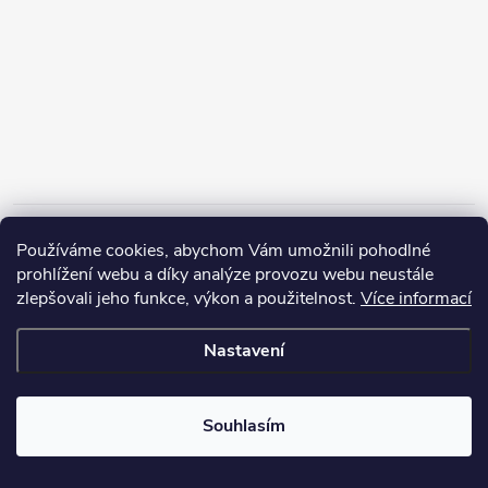
Informace pro vás
Používáme cookies, abychom Vám umožnili pohodlné
prohlížení webu a díky analýze provozu webu neustále
zlepšovali jeho funkce, výkon a použitelnost.
Více informací
Nastavení
Copyright 2026
ZERP Rybářské potřeby
. Všechna práva vyhrazena.
Souhlasím
Vytvořil Shoptet