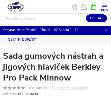
Přejít
NÁKUPNÍ
KOŠÍK
na
obsah
HLEDAT
Otevírací doba: Pondělí - Pátek 9 - 19, Sobota 9 - 12
OSTATNÍ DOPLŇKY
Sada gumových nástrah a
jigových hlaviček Berkley
Pro Pack Minnow
Podrobnosti hodnocení
Neohodnoceno
Kód produktu:
1210490