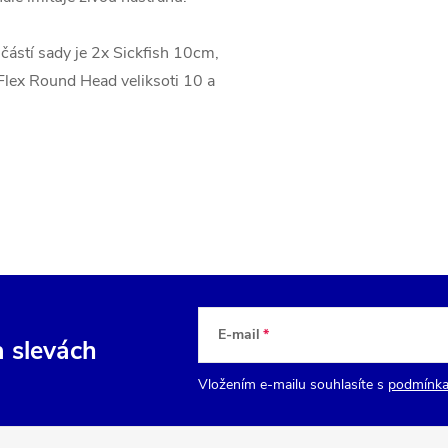
ástí sady je 2x Sickfish 10cm,
lex Round Head veliksoti 10 a
E-mail
a slevách
Vložením e-mailu souhlasíte s
podmínka