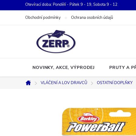
Přejít
Otevírací doba: Pondělí - Pátek 9 - 19, Sobota 9 - 12
na
Obchodní podmínky
Ochrana osobních údajů
obsah
NOVINKY, AKCE, VÝPRODEJ
PRUTY A P
VLÁČENÍ A LOV DRAVCŮ
OSTATNÍ DOPLŇKY
Domů