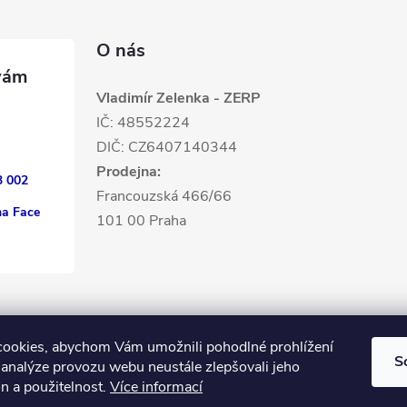
O nás
Vladimír Zelenka - ZERP
IČ: 48552224
DIČ: CZ6407140344
Prodejna:
3 002
Francouzská 466/66
na Face
101 00 Praha
ookies, abychom Vám umožnili pohodlné prohlížení
S
 analýze provozu webu neustále zlepšovali jeho
n a použitelnost.
Více informací