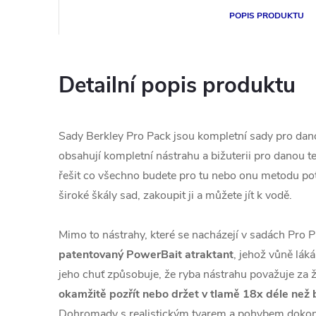
POPIS PRODUKTU
Detailní popis produktu
Sady Berkley Pro Pack jsou kompletní sady pro dan
obsahují kompletní nástrahu a bižuterii pro danou t
řešit co všechno budete pro tu nebo onu metodu potř
široké škály sad, zakoupit ji a můžete jít k vodě.
Mimo to nástrahy, které se nacházejí v sadách Pro P
patentovaný PowerBait atraktant
, jehož vůně láká
jeho chuť způsobuje, že ryba nástrahu považuje za 
okamžitě pozřít nebo držet v tlamě 18x déle než
Dohromady s realistickým tvarem a pohybem dokona