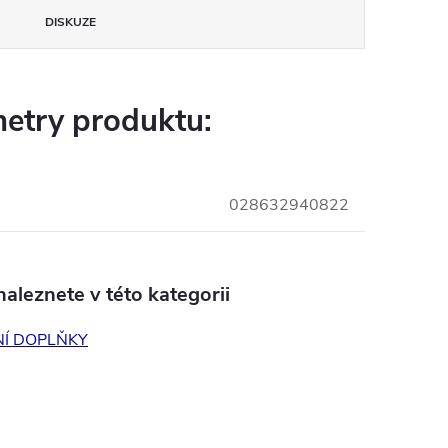
DISKUZE
etry produktu:
028632940822
aleznete v této kategorii
Í DOPLŇKY