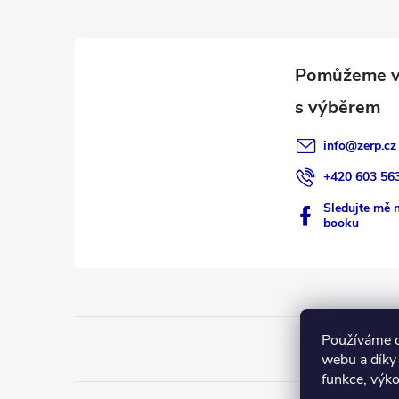
p
a
t
í
info
@
zerp.cz
+420 603 56
Sledujte mě 
booku
Používáme c
webu a díky
funkce, výko