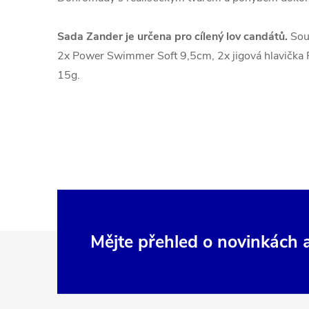
Sada Zander je určena pro cílený lov candátů.
Souč
2x Power Swimmer Soft 9,5cm, 2x jigová hlavička F
15g.
Z
Mějte přehled o novinkách
á