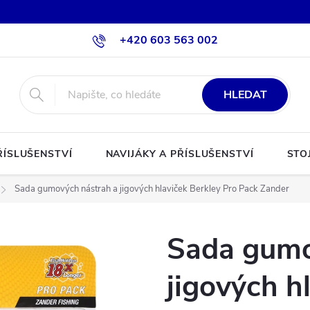
+420 603 563 002
HLEDAT
ŘÍSLUŠENSTVÍ
NAVIJÁKY A PŘÍSLUŠENSTVÍ
STO
Sada gumových nástrah a jigových hlaviček Berkley Pro Pack Zander
Sada gumo
jigových h