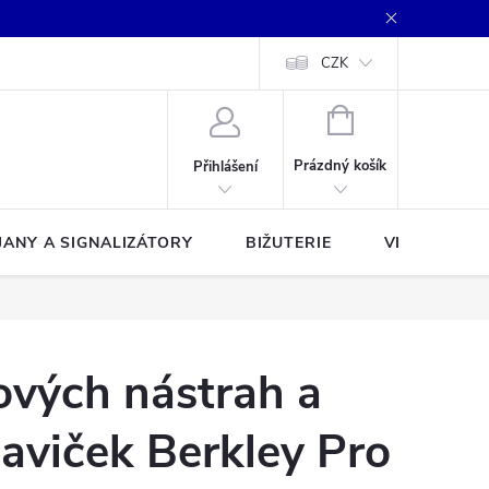
CZK
NÁKUPNÍ
KOŠÍK
Prázdný košík
Přihlášení
JANY A SIGNALIZÁTORY
BIŽUTERIE
VLASCE A Š
vých nástrah a
laviček Berkley Pro