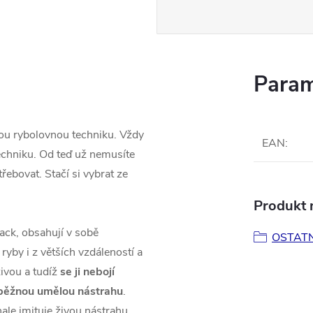
Param
ou rybolovnou techniku. Vždy
EAN
:
echniku. Od teď už nemusíte
ebovat. Stačí si vybrat ze
Produkt n
ack, obsahují v sobě
OSTATN
 ryby i z větších vzdáleností a
živou a tudíž
se ji nebojí
 běžnou umělou nástrahu
.
le imituje živou nástrahu.