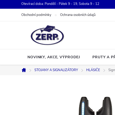
Přejít
Otevírací doba: Pondělí - Pátek 9 - 19, Sobota 9 - 12
na
Obchodní podmínky
Ochrana osobních údajů
obsah
NOVINKY, AKCE, VÝPRODEJ
PRUTY A P
STOJANY A SIGNALIZÁTORY
HLÁSIČE
Sign
Domů