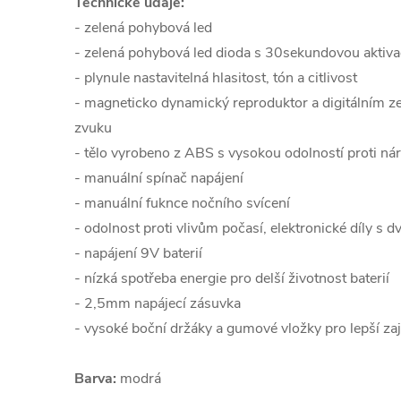
Technické údaje:
- zelená pohybová led
- zelená pohybová led dioda s 30sekundovou aktiva
- plynule nastavitelná hlasitost, tón a citlivost
- magneticko dynamický reproduktor a digitálním ze
zvuku
- tělo vyrobeno z ABS s vysokou odolností proti ná
- manuální spínač napájení
- manuální fuknce nočního svícení
- odolnost proti vlivům počasí, elektronické díly s 
- napájení 9V baterií
- nízká spotřeba energie pro delší životnost baterií
- 2,5mm napájecí zásuvka
- vysoké boční držáky a gumové vložky pro lepší zaj
Barva:
modrá