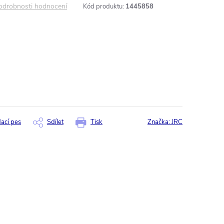
odrobnosti hodnocení
Kód produktu:
1445858
dací pes
Sdílet
Tisk
Značka:
JRC