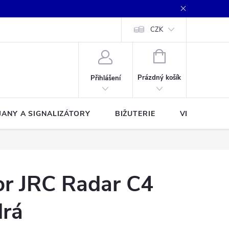
CZK
NÁKUPNÍ
KOŠÍK
Prázdný košík
Přihlášení
JANY A SIGNALIZÁTORY
BIŽUTERIE
VLASCE A Š
or JRC Radar C4
rá