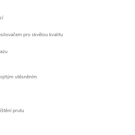
cí
silovačem pro skvělou kvalitu
razu
dvojitým utěsněním
íštění prutu