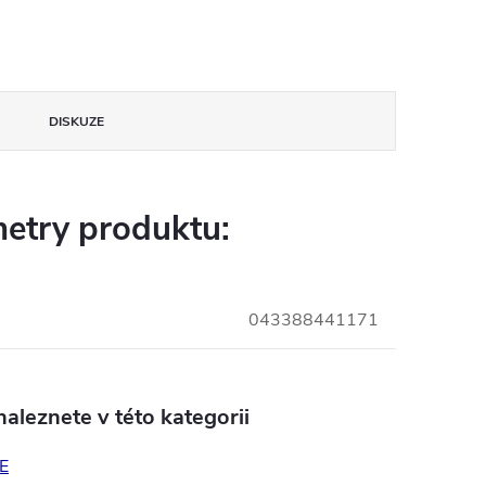
DISKUZE
etry produktu:
043388441171
aleznete v této kategorii
E