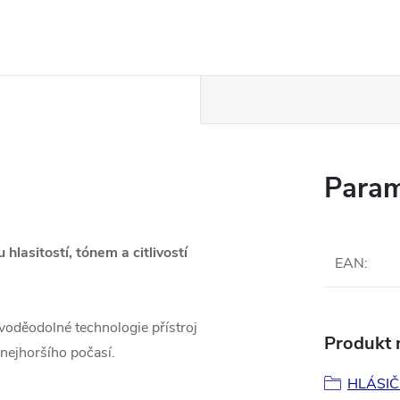
Param
hlasitostí, tónem a citlivostí
EAN
:
oděodolné technologie přístroj
Produkt n
 nejhoršího počasí.
HLÁSIČ