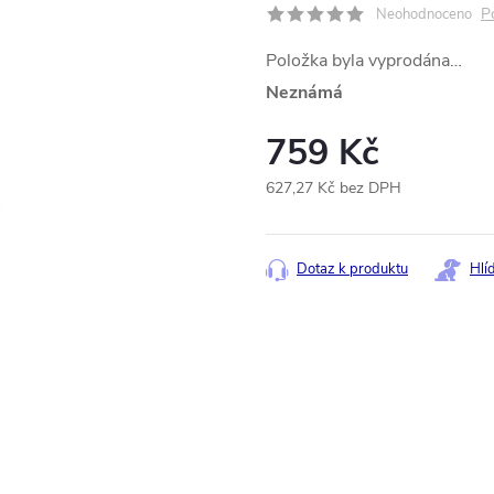
P
Neohodnoceno
Položka byla vyprodána…
Neznámá
759 Kč
627,27 Kč bez DPH
Měrná
cena:
Dotaz k produktu
Hlí