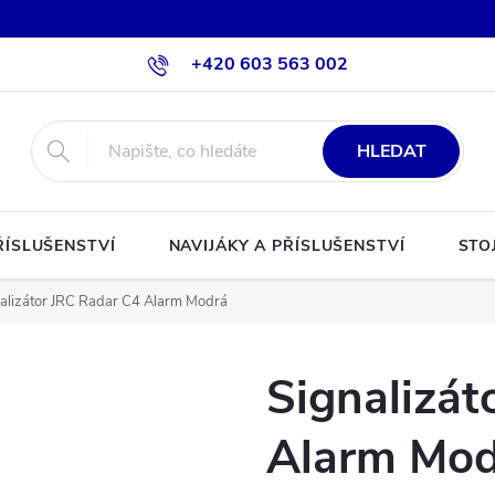
+420 603 563 002
HLEDAT
ŘÍSLUŠENSTVÍ
NAVIJÁKY A PŘÍSLUŠENSTVÍ
STO
alizátor JRC Radar C4 Alarm Modrá
Signalizát
Alarm Mod