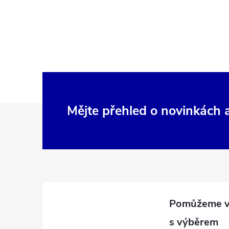
Z
Mějte přehled o novinkách
á
p
a
t