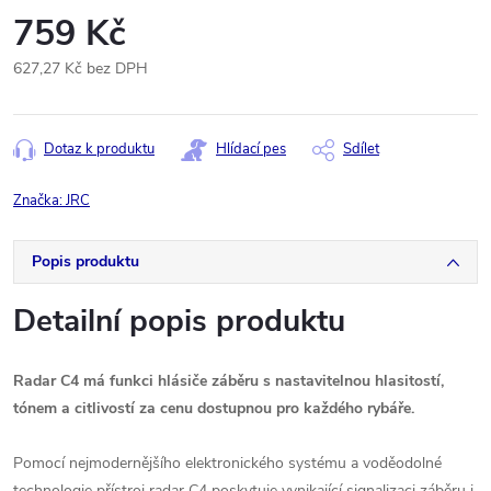
759 Kč
627,27 Kč bez DPH
Měrná
cena:
Dotaz k produktu
Hlídací pes
Sdílet
Značka:
JRC
Popis produktu
Detailní popis produktu
Radar C4 má funkci hlásiče záběru s nastavitelnou hlasitostí,
tónem a citlivostí za cenu dostupnou pro každého rybáře.
Pomocí nejmodernějšího elektronického systému a voděodolné
technologie přístroj radar C4 poskytuje vynikající signalizaci záběru i