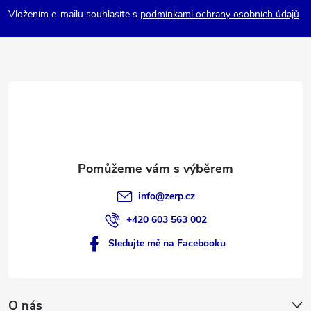
p
Vložením e-mailu souhlasíte s
podmínkami ochrany osobních údajů
a
t
í
info
@
zerp.cz
+420 603 563 002
Sledujte mě na Facebooku
O nás