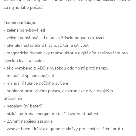
za nejhoršího počasí.
Technické údaje:
- zelená pohybová led
- zelená pohybová led dioda s 30sekundovou aktivací
- plynule nastavitelná hlasitost, tón a citlivost
- magneticko dynamický reproduktor a digitálním zesilovačem pro
skvělou kvalitu zvuku
- tělo vyrobeno z ABS s vysokou odolností proti nárazu
- manuální spínač napájení
- manuální fuknce nočního svícení
- odolnost proti vlivům počasí, elektronické díly s dvojitým
utěsněním
- napájení 9V baterií
- nízká spotřeba energie pro delší životnost baterií
- 2,5mm napájecí zásuvka
- vysoké boční držáky a gumové vložky pro lepší zajíštění prutu