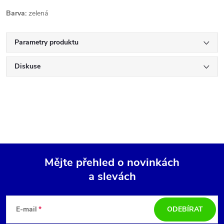
Barva:
zelená
Parametry produktu
Diskuse
Mějte přehled o novinkách
a slevách
Z
á
E-mail
ODEBÍRAT