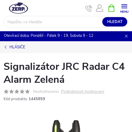
Přejít
NÁKUPNÍ
KOŠÍK
na
obsah
HLEDAT
Otevírací doba: Pondělí - Pátek 9 - 19, Sobota 9 - 12
HLÁSIČE
Signalizátor JRC Radar C4
Alarm Zelená
Podrobnosti hodnocení
Neohodnoceno
Kód produktu:
1445859