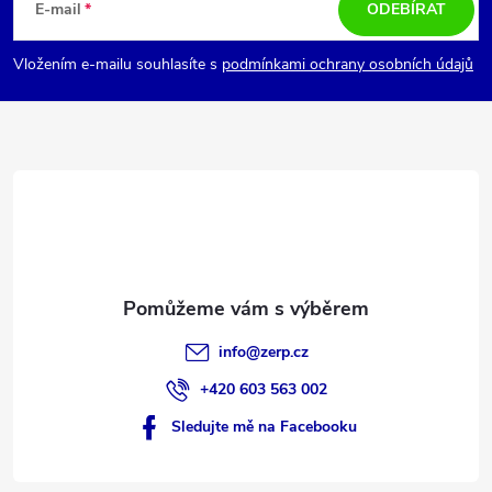
á
E-mail
ODEBÍRAT
p
Vložením e-mailu souhlasíte s
podmínkami ochrany osobních údajů
a
t
í
info
@
zerp.cz
+420 603 563 002
Sledujte mě na Facebooku