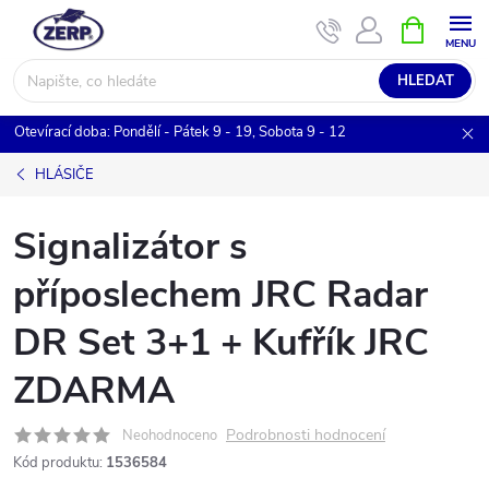
Přejít
NÁKUPNÍ
KOŠÍK
na
obsah
HLEDAT
Otevírací doba: Pondělí - Pátek 9 - 19, Sobota 9 - 12
HLÁSIČE
Signalizátor s
příposlechem JRC Radar
DR Set 3+1 + Kufřík JRC
ZDARMA
Podrobnosti hodnocení
Neohodnoceno
Kód produktu:
1536584