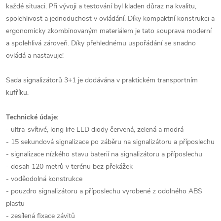
každé situaci. Při vývoji a testování byl kladen důraz na kvalitu,
spolehlivost a jednoduchost v ovládání. Díky kompaktní konstrukci a
ergonomicky zkombinovaným materiálem je tato souprava moderní
a spolehlivá zároveň. Díky přehlednému uspořádání se snadno
ovládá a nastavuje!
Sada signalizátorů 3+1 je dodávána v praktickém transportním
kufříku.
Technické údaje:
- ultra-svítivé, long life LED diody červená, zelená a modrá
- 15 sekundová signalizace po záběru na signalizátoru a příposlechu
- signalizace nízkého stavu baterií na signalizátoru a příposlechu
- dosah 120 metrů v terénu bez překážek
- voděodolná konstrukce
- pouzdro signalizátoru a příposlechu vyrobené z odolného ABS
plastu
- zesílená fixace závitů