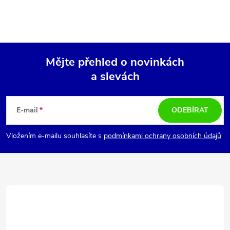
Mějte přehled o novinkách
a slevách
Z
á
E-mail
ODEBÍRAT
p
Vložením e-mailu souhlasíte s
podmínkami ochrany osobních údajů
a
t
í