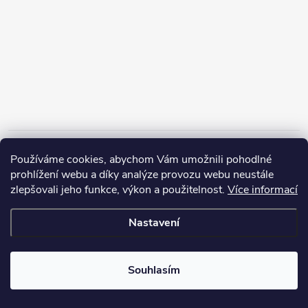
Informace pro vás
Používáme cookies, abychom Vám umožnili pohodlné
prohlížení webu a díky analýze provozu webu neustále
zlepšovali jeho funkce, výkon a použitelnost.
Více informací
Nastavení
Copyright 2026
ZERP Rybářské potřeby
. Všechna práva vyhrazena.
Souhlasím
Vytvořil Shoptet