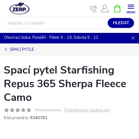
Přejít
NÁKUPNÍ
KOŠÍK
na
obsah
HLEDAT
Otevírací doba: Pondělí - Pátek 9 - 19, Sobota 9 - 12
SPACÍ PYTLE
Spací pytel Starfishing
Repus 365 Sherpa Fleece
Camo
Podrobnosti hodnocení
Neohodnoceno
Kód produktu:
9340781