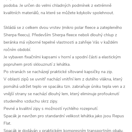
podoba. Je určen do velmi chladných podmínek z extrémně
kvalitních materiálů, na které se můžete kdykoliv spolehnout.
Skládá se z celkem dvou vrstev (mikro polar fleece a zatepleného
Sherpa fleecu). Především Sherpa fleece neboli dlouhý chlup z
beránka má výborné tepelné vlastnosti a zahřeje Vás v každém
ročním období.
Je vybaven fixačními kapsami v horní a spodní části a elastickým
popruhem proti sklouznutí z lehátka.
Po stranách se nacházejí praktické síťované kapsičky na zip.
V oblasti zipů se uvnitř nachází vnitřní lem z dutého vlákna, který
pomáhá udržet teplo ve spacáku tzn. zabraňuje úniku tepla ven a z
vnější strany se nachází dlouhý lem, který eliminuje profouknutí
studeného vzduchu skrz zipy.
Pevné a kvalitní zipy s možností rychlého rozepnutí.
Spacák je navržen pro standardní velikost lehátka jako jsou Repus
Flat.
Spacák je dodáván v praktickém kompresním transportním obalu.