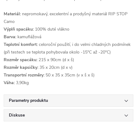
Materiál:
nepromokavý, excelentní a prodyšný materiál RIP STOP
Camo
Výplň spacáku:
100% duté vlákno
Barva:
kamuflážová
Teplotní komfort:
celoroční použití, i do velmi chladných podmínek
(při testech se teplota pohybovala okolo -15°C až -20°C)
Rozměr spacáku:
215 x 90cm (d x š)
Rozměr kapsičky:
35 x 20cm (d x v)
Transportní rozměry:
50 x 35 x 35cm (v x š x š)
Váha:
3,90kg
Parametry produktu
Diskuse