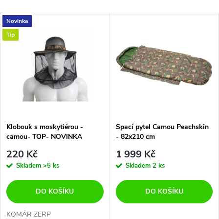
a
Nejlevnější
V
Novinka
Nejdražší
z
Tip
ý
Abecedně
e
p
n
i
í
s
p
Klobouk s moskytiérou -
Spací pytel Camou Peachskin
camou- TOP- NOVINKA
- 82x210 cm
p
r
220 Kč
1 999 Kč
r
Skladem
>5 ks
Skladem
2 ks
o
o
DO KOŠÍKU
DO KOŠÍKU
d
KOMÁR ZERP