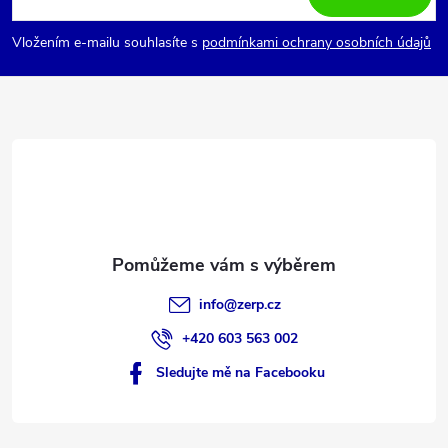
ý
p
p
Vložením e-mailu souhlasíte s
podmínkami ochrany osobních údajů
i
a
s
t
u
í
info
@
zerp.cz
+420 603 563 002
Sledujte mě na Facebooku