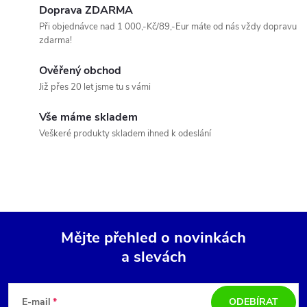
á
Doprava ZDARMA
Při objednávce nad 1 000,-Kč/89,-Eur máte od nás vždy dopravu
d
zdarma!
a
Ověřený obchod
c
Již přes 20 let jsme tu s vámi
í
Vše máme skladem
Veškeré produkty skladem ihned k odeslání
p
r
v
k
Mějte přehled o novinkách
y
a slevách
Z
v
á
E-mail
ODEBÍRAT