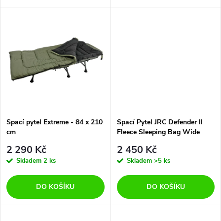
d
u
u
k
k
t
t
ů
ů
Spací pytel Extreme - 84 x 210
Spací Pytel JRC Defender II
cm
Fleece Sleeping Bag Wide
2 290 Kč
2 450 Kč
Skladem
2 ks
Skladem
>5 ks
DO KOŠÍKU
DO KOŠÍKU