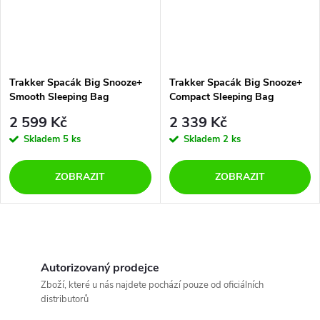
Trakker Spacák Big Snooze+
Trakker Spacák Big Snooze+
Smooth Sleeping Bag
Compact Sleeping Bag
2 599 Kč
2 339 Kč
Skladem
5 ks
Skladem
2 ks
ZOBRAZIT
ZOBRAZIT
O
v
Autorizovaný prodejce
Zboží, které u nás najdete pochází pouze od oficiálních
l
distributorů