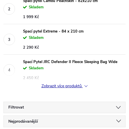
Spací pytel Camou Peachskin - 82x210 cm
Skladem
1 999 Kč
Spací pytel Extreme - 84 x 210 cm
Skladem
2 290 Kč
Spací Pytel JRC Defender II Fleece Sleeping Bag Wide
Skladem
2 450 Kč
Zobrazit více produktů
Filtrovat
Ř
Nejprodávanější