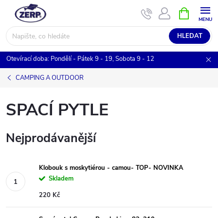
Přejít
NÁKUPNÍ
KOŠÍK
na
obsah
HLEDAT
Otevírací doba: Pondělí - Pátek 9 - 19, Sobota 9 - 12
CAMPING A OUTDOOR
SPACÍ PYTLE
Nejprodávanější
Klobouk s moskytiérou - camou- TOP- NOVINKA
Skladem
220 Kč