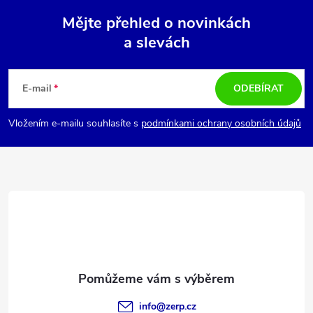
Mějte přehled o novinkách
a slevách
Z
á
E-mail
ODEBÍRAT
p
Vložením e-mailu souhlasíte s
podmínkami ochrany osobních údajů
a
t
í
info
@
zerp.cz