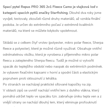
Spací pytel Repus PRO 365 2v1 Fleece Camo je vlajková loď v
kategorii spacích pytlů značky Starfishing.
Dlouhé dva roky jsme
vyvíjeli, testovaly, zkoušeli různé druhy materiálů, až vznikla finální
podoba. Je určen do extrémního počasí z extrémně kvalitních
materiálů, na které se můžete kdykoliv spolehnout.
Skládá se z celkem čtyř vrstev (polyester, mikro polar fleece, Sherpa
fleece a polyester), které je možné různě využívat. Obsahuje vnitřní
odnímatelnou vložku, která je vyrobena z příjemného mikro polar
fleecu a zatepleného Sherpa fleecu. Tudíž je možné si vytvořit
spacák do teplejšího období nebo naopak do extrémních podmínek.
Je vybaven fixačními kapsami v horní a spodní části a elastickým
popruhem proti sklouznutí z lehátka.
Po stranách se nacházejí praktické síťované kapsičky na zip.
V oblasti zipů se uvnitř nachází vnitřní lem z dutého vlákna, který
pomáhá udržet teplo ve spacáku tzn. zabraňuje úniku tepla ven a z
vnější strany se nachází dlouhý lem, který eliminuje profouknutí