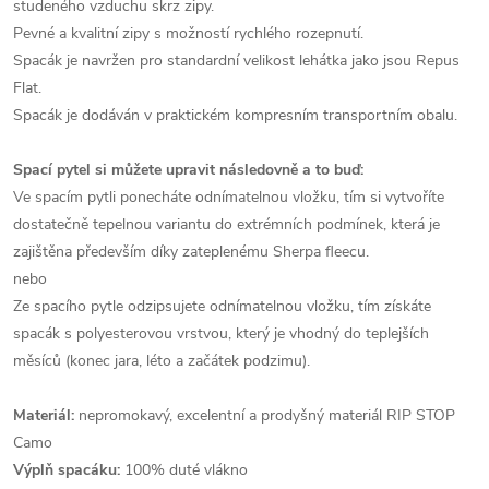
studeného vzduchu skrz zipy.
Pevné a kvalitní zipy s možností rychlého rozepnutí.
Spacák je navržen pro standardní velikost lehátka jako jsou Repus
Flat.
Spacák je dodáván v praktickém kompresním transportním obalu.
Spací pytel si můžete upravit následovně a to buď:
Ve spacím pytli ponecháte odnímatelnou vložku, tím si vytvoříte
dostatečně tepelnou variantu do extrémních podmínek, která je
zajištěna především díky zateplenému Sherpa fleecu.
nebo
Ze spacího pytle odzipsujete odnímatelnou vložku, tím získáte
spacák s polyesterovou vrstvou, který je vhodný do teplejších
měsíců (konec jara, léto a začátek podzimu).
Materiál:
nepromokavý, excelentní a prodyšný materiál RIP STOP
Camo
Výplň spacáku:
100% duté vlákno