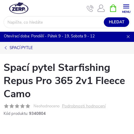
Přejít
NÁKUPNÍ
KOŠÍK
na
obsah
HLEDAT
Otevírací doba: Pondělí - Pátek 9 - 19, Sobota 9 - 12
SPACÍ PYTLE
Spací pytel Starfishing
Repus Pro 365 2v1 Fleece
Camo
Podrobnosti hodnocení
Neohodnoceno
Kód produktu:
9340804