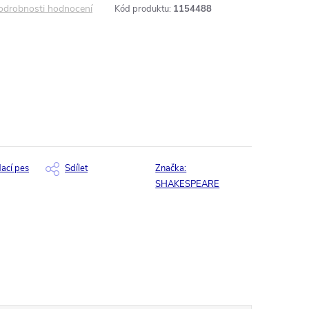
odrobnosti hodnocení
Kód produktu:
1154488
dací pes
Sdílet
Značka:
SHAKESPEARE