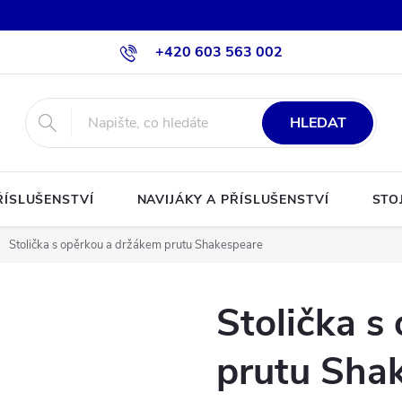
+420 603 563 002
HLEDAT
ŘÍSLUŠENSTVÍ
NAVIJÁKY A PŘÍSLUŠENSTVÍ
STO
Stolička s opěrkou a držákem prutu Shakespeare
Stolička s
prutu Sha