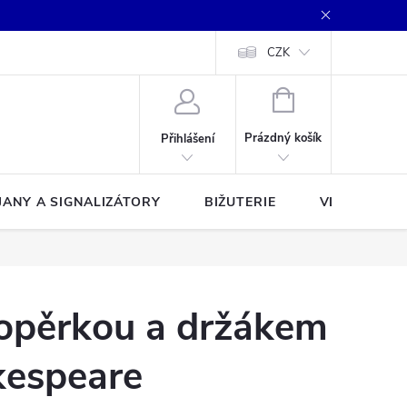
CZK
NÁKUPNÍ
KOŠÍK
Prázdný košík
Přihlášení
JANY A SIGNALIZÁTORY
BIŽUTERIE
VLASCE A Š
 opěrkou a držákem
kespeare