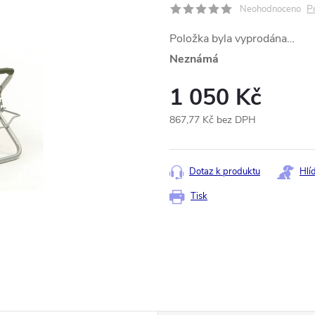
P
Neohodnoceno
Položka byla vyprodána…
Neznámá
1 050 Kč
867,77 Kč bez DPH
Měrná
cena:
Dotaz k produktu
Hlí
Tisk