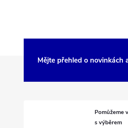
Z
Mějte přehled o novinkách
á
p
a
t