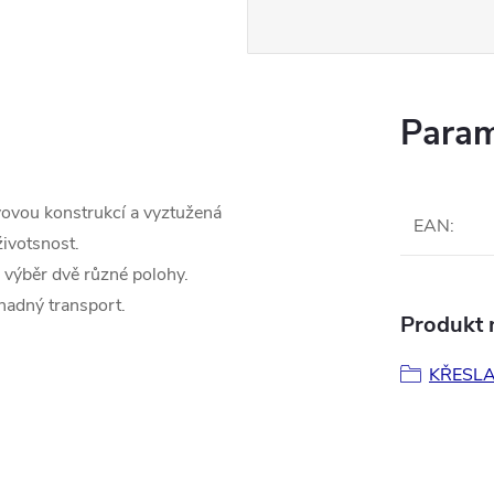
Param
ovovou konstrukcí a vyztužená
EAN
:
ivotsnost.
 výběr dvě různé polohy.
nadný transport.
Produkt n
KŘESLA