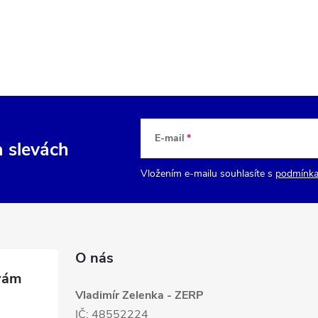
E-mail
a slevách
Vložením e-mailu souhlasíte s
podmínka
O nás
Vladimír Zelenka - ZERP
IČ: 48552224