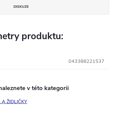
DISKUZE
etry produktu:
043388221537
aleznete v této kategorii
 A ŽIDLIČKY