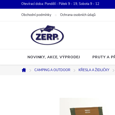
Přejít
Otevírací doba: Pondělí - Pátek 9 - 19, Sobota 9 - 12
na
Obchodní podmínky
Ochrana osobních údajů
obsah
NOVINKY, AKCE, VÝPRODEJ
PRUTY A P
CAMPING A OUTDOOR
KŘESLA A ŽIDLIČKY
Domů