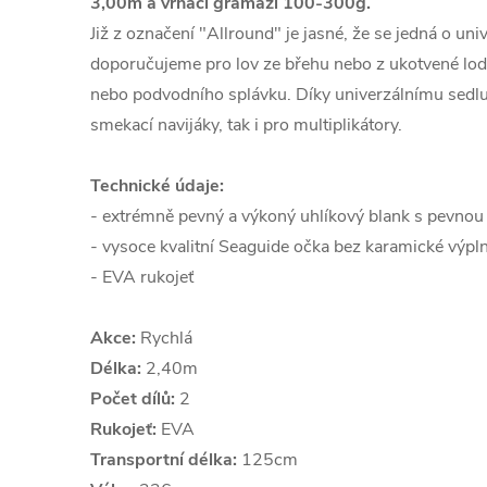
3,00m a vrhací gramáži 100-300g.
Již z označení "Allround" je jasné, že se jedná o uni
doporučujeme pro lov ze břehu nebo z ukotvené lodě
nebo podvodního splávku. Díky univerzálnímu sedlu
smekací navijáky, tak i pro multiplikátory.
Technické údaje:
- extrémně pevný a výkoný uhlíkový blank s pevnou 
- vysoce kvalitní Seaguide očka bez karamické výpl
- EVA rukojeť
Akce:
Rychlá
Délka:
2,40m
Počet dílů:
2
Rukojeť:
EVA
Transportní délka:
125cm