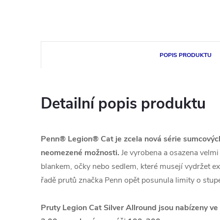
POPIS PRODUKTU
Detailní popis produktu
Penn® Legion® Cat je zcela nová série sumcových
neomezené možnosti.
Je vyrobena a osazena velmi 
blankem, očky nebo sedlem, které musejí vydržet e
řadě prutů značka Penn opět posunula limity o stup
Pruty Legion Cat Silver Allround jsou nabízeny v