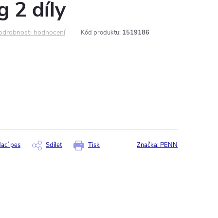
g 2 díly
odrobnosti hodnocení
Kód produktu:
1519186
dací pes
Sdílet
Tisk
Značka:
PENN