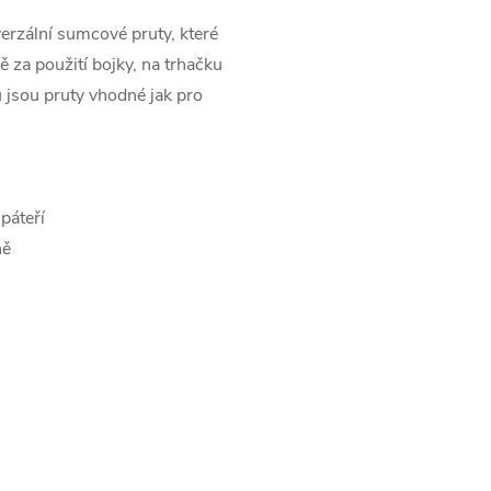
verzální sumcové pruty, které
 za použití bojky, na trhačku
 jsou pruty vhodné jak pro
páteří
ně