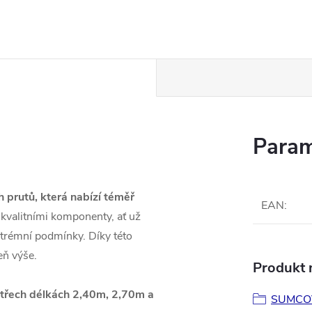
Param
 prutů, která nabízí téměř
EAN
:
kvalitními komponenty, ať už
xtrémní podmínky. Díky této
eň výše.
Produkt n
e třech délkách 2,40m, 2,70m a
SUMCO