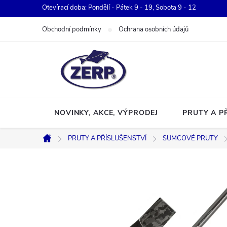
Přejít
Otevírací doba: Pondělí - Pátek 9 - 19, Sobota 9 - 12
na
Obchodní podmínky
Ochrana osobních údajů
obsah
NOVINKY, AKCE, VÝPRODEJ
PRUTY A P
PRUTY A PŘÍSLUŠENSTVÍ
SUMCOVÉ PRUTY
Domů