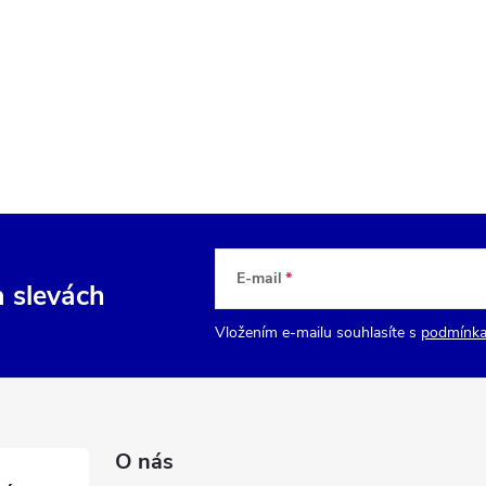
E-mail
a slevách
Vložením e-mailu souhlasíte s
podmínka
O nás