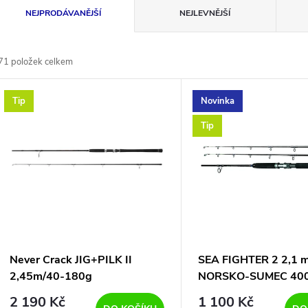
Ř
NEJPRODÁVANĚJŠÍ
NEJLEVNĚJŠÍ
a
71
položek celkem
z
V
Tip
Novinka
e
ý
Tip
n
p
p
s
r
p
Never Crack JIG+PILK II
SEA FIGHTER 2 2,1 
o
2,45m/40-180g
NORSKO-SUMEC 400
r
600g
2 190 Kč
1 100 Kč