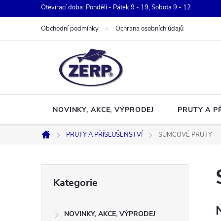
Přejít
Otevírací doba: Pondělí - Pátek 9 - 19, Sobota 9 - 12
na
Obchodní podmínky
Ochrana osobních údajů
obsah
NOVINKY, AKCE, VÝPRODEJ
PRUTY A P
PRUTY A PŘÍSLUŠENSTVÍ
SUMCOVÉ PRUTY
Domů
P
Přeskočit
Kategorie
kategorie
o
NOVINKY, AKCE, VÝPRODEJ