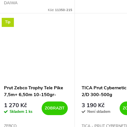
DAIWA
Kód:
11350-215
Tip
Prut Zebco Trophy Tele Pike
TICA Prut Cyberneti
7,5m+ 6,50m 10-150gr-
2/D 300-500g
PRUT NA ŠTIKY
1 270 Kč
3 190 Kč
ZOBRAZIT
Z
Skladem
1 ks
Není skladem
ZEBCO
TICA - PRUT CYBERNET