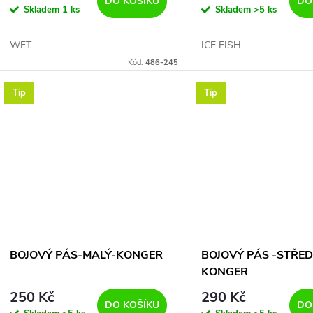
d
DO KOŠÍKU
DO
Skladem
1 ks
Skladem
>5 ks
o
u
WFT
ICE FISH
d
Kód:
486-245
k
u
Tip
Tip
t
k
ů
t
ů
BOJOVÝ PÁS-MALÝ-KONGER
BOJOVÝ PÁS -STŘED
KONGER
250 Kč
290 Kč
DO KOŠÍKU
DO