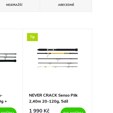
NEJDRAŽŠÍ
ABECEDNĚ
Tip
m-
NEVER CRACK Senso Pilk
g +
2,40m 20-120g, 5díl
1 990 Kč