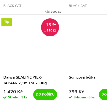
BLACK CAT
BLACK CAT
Kód:
109751
Tip
–15 %
1 680 Kč
Daiwa SEALINE PILK-
Sumcová bójka
JAPAN- 2,1m 150-300g
1 420 Kč
799 Kč
DO KOŠÍKU
DO
Skladem
1 ks
Skladem
>5 ks