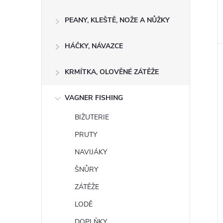
PEANY, KLEŠTĚ, NOŽE A NŮŽKY
HÁČKY, NÁVAZCE
KRMÍTKA, OLOVĚNÉ ZÁTĚŽE
VAGNER FISHING
BIŽUTERIE
PRUTY
NAVIJÁKY
ŠNŮRY
ZÁTĚŽE
LODĚ
DOPLŇKY