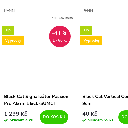
PENN
PENN
Kód:
1579598
Tip
Tip
–11 %
Výprodej
Výprodej
1 460 Kč
Black Cat Signalizátor Passion
Black Cat Vertical Co
Pro Alarm Black-SUMČÍ
9cm
HLÁSIČ
1 299 Kč
40 Kč
DO KOŠÍKU
DO
Skladem
4 ks
Skladem
>5 ks