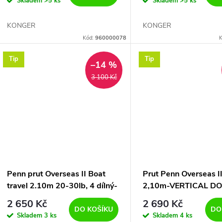
Skladem
>5 ks
Skladem
>5 ks
KONGER
KONGER
Kód:
960000078
K
Tip
Tip
–14 %
3 100 Kč
Penn prut Overseas II Boat
Prut Penn Overseas I
travel 2.10m 20-30lb, 4 dílný-
2,10m-VERTICAL DO
cestovní
GRAMŮ- 30-50lb-C
2 650 Kč
2 690 Kč
-4 DÍLY
DO KOŠÍKU
DO
Skladem
3 ks
Skladem
4 ks