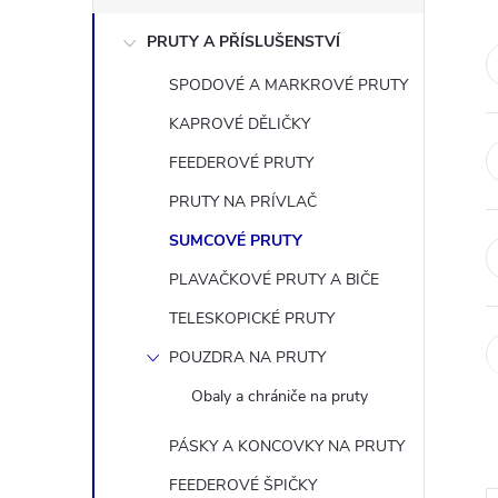
s
PRUTY A PŘÍSLUŠENSTVÍ
t
SPODOVÉ A MARKROVÉ PRUTY
r
KAPROVÉ DĚLIČKY
a
FEEDEROVÉ PRUTY
PRUTY NA PRÍVLAČ
n
SUMCOVÉ PRUTY
n
PLAVAČKOVÉ PRUTY A BIČE
TELESKOPICKÉ PRUTY
í
POUZDRA NA PRUTY
p
Obaly a chrániče na pruty
a
PÁSKY A KONCOVKY NA PRUTY
FEEDEROVÉ ŠPIČKY