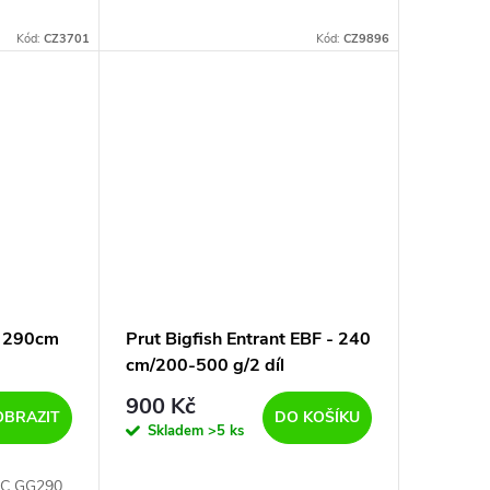
Kód:
CZ3701
Kód:
CZ9896
c 290cm
Prut Bigfish Entrant EBF - 240
cm/200-500 g/2 díl
900 Kč
OBRAZIT
DO KOŠÍKU
Skladem
>5 ks
IC GG290