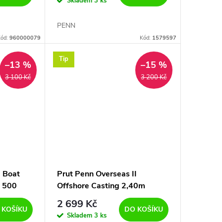
Skladem
3 ks
PENN
ód:
960000079
Kód:
1579597
Tip
–13 %
–15 %
3 100 Kč
3 200 Kč
I Boat
Prut Penn Overseas II
 500
Offshore Casting 2,40m
ESTOVNÍ
150g-CESTOVNÍ - 4 DÍLY
2 699 Kč
 KOŠÍKU
DO KOŠÍKU
Skladem
3 ks