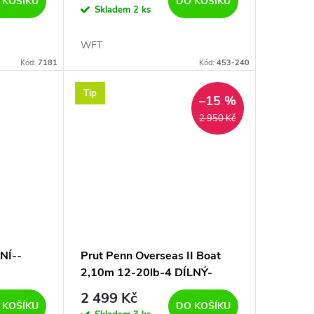
 KOŠÍKU
DO KOŠÍKU
Skladem
2 ks
WFT
Kód:
7181
Kód:
453-240
Tip
–15 %
2 950 Kč
NÍ--
Prut Penn Overseas II Boat
2,10m 12-20lb-4 DÍLNÝ-
CESTOVNÍ
2 499 Kč
 KOŠÍKU
DO KOŠÍKU