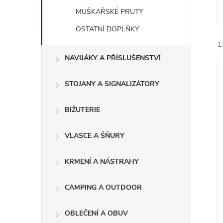
n
MUŠKAŘSKÉ PRUTY
e
OSTATNÍ DOPLŇKY
1
l
NAVIJÁKY A PŘÍSLUŠENSTVÍ
STOJANY A SIGNALIZÁTORY
BIŽUTERIE
í
i
VLASCE A ŠŇURY
KRMENÍ A NÁSTRAHY
CAMPING A OUTDOOR
OBLEČENÍ A OBUV