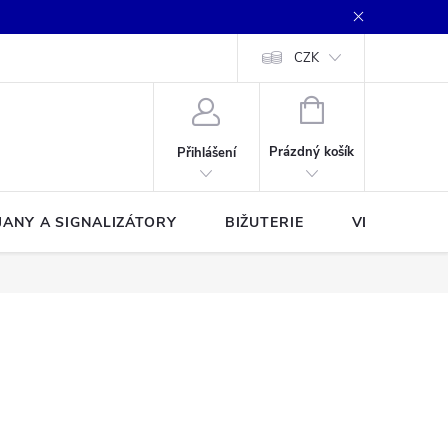
CZK
NÁKUPNÍ
KOŠÍK
Prázdný košík
Přihlášení
JANY A SIGNALIZÁTORY
BIŽUTERIE
VLASCE A Š