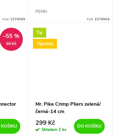
PENN
Kód:
1579599
Kód:
1579604
Tip
–55 %
Výprodej
90 Kč
nnector
Mr. Pike Crimp Pliers zelená/
černá-14 cm
299 Kč
 KOŠÍKU
DO KOŠÍKU
Skladem
2 ks