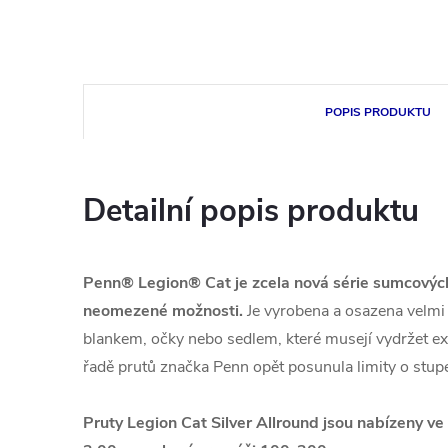
POPIS PRODUKTU
Detailní popis produktu
Penn® Legion® Cat je zcela nová série sumcových
neomezené možnosti.
Je vyrobena a osazena velmi 
blankem, očky nebo sedlem, které musejí vydržet e
řadě prutů značka Penn opět posunula limity o stup
Pruty Legion Cat Silver Allround jsou nabízeny v