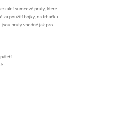
verzální sumcové pruty, které
 za použití bojky, na trhačku
 jsou pruty vhodné jak pro
páteří
ně