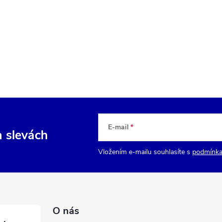
E-mail
a slevách
Vložením e-mailu souhlasíte s
podmínka
O nás