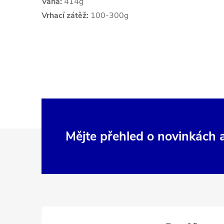
Váha:
414g
Vrhací zátěž:
100-300g
Z
Mějte přehled o novinkách
á
p
a