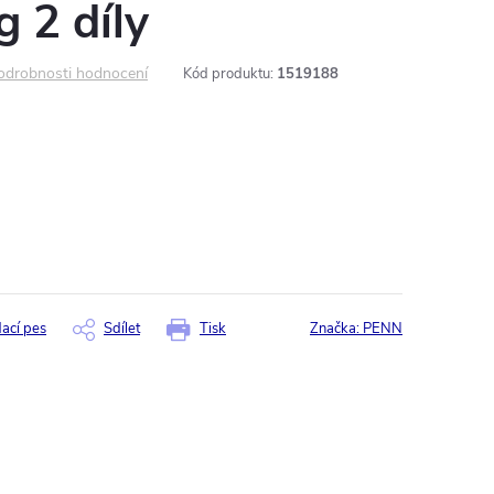
g 2 díly
odrobnosti hodnocení
Kód produktu:
1519188
dací pes
Sdílet
Tisk
Značka:
PENN