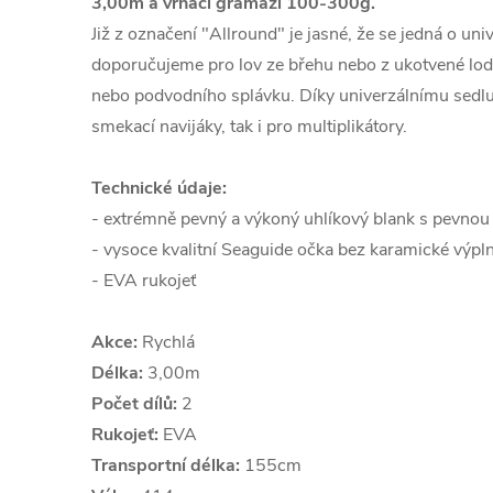
3,00m a vrhací gramáži 100-300g.
Již z označení "Allround" je jasné, že se jedná o uni
doporučujeme pro lov ze břehu nebo z ukotvené lodě
nebo podvodního splávku. Díky univerzálnímu sedlu
smekací navijáky, tak i pro multiplikátory.
Technické údaje:
- extrémně pevný a výkoný uhlíkový blank s pevnou 
- vysoce kvalitní Seaguide očka bez karamické výpl
- EVA rukojeť
Akce:
Rychlá
Délka:
3,00m
Počet dílů:
2
Rukojeť:
EVA
Transportní délka:
155cm