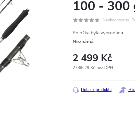
100 - 300 
P
Neohodnoceno
Položka byla vyprodána…
Neznámá
2 499 Kč
2 065,29 Kč bez DPH
Měrná
cena:
Dotaz k produktu
Hlí