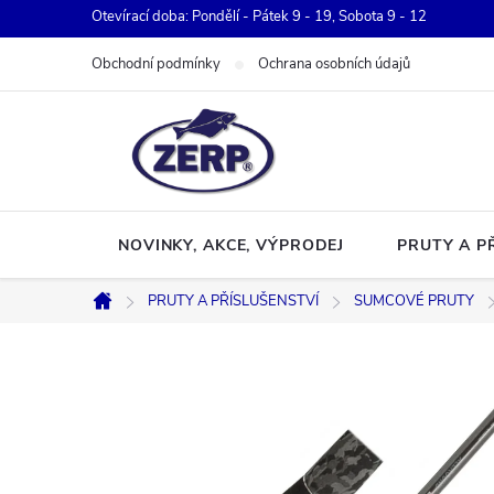
Přejít
Otevírací doba: Pondělí - Pátek 9 - 19, Sobota 9 - 12
na
Obchodní podmínky
Ochrana osobních údajů
obsah
NOVINKY, AKCE, VÝPRODEJ
PRUTY A P
PRUTY A PŘÍSLUŠENSTVÍ
SUMCOVÉ PRUTY
Domů