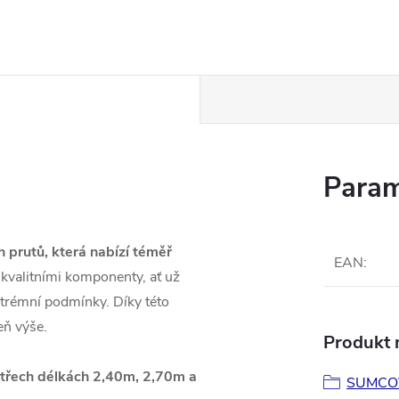
Param
 prutů, která nabízí téměř
EAN
:
kvalitními komponenty, ať už
xtrémní podmínky. Díky této
eň výše.
Produkt n
e třech délkách 2,40m, 2,70m a
SUMCO