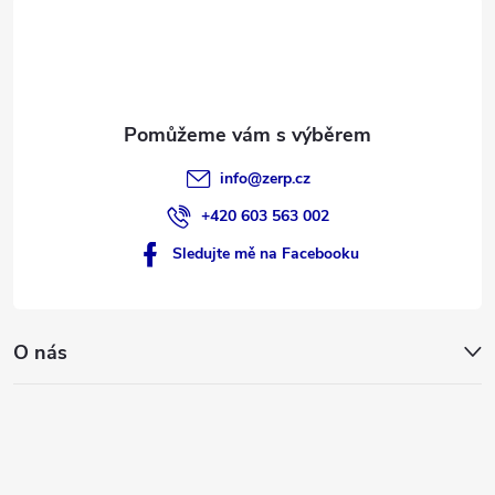
t
í
info
@
zerp.cz
+420 603 563 002
Sledujte mě na Facebooku
O nás