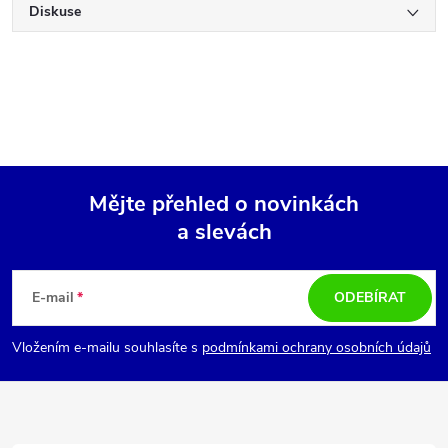
Diskuse
Mějte přehled o novinkách
a slevách
Z
á
E-mail
ODEBÍRAT
p
Vložením e-mailu souhlasíte s
podmínkami ochrany osobních údajů
a