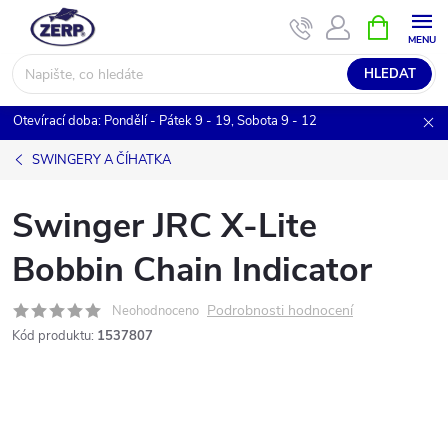
Přejít
NÁKUPNÍ
KOŠÍK
na
obsah
HLEDAT
Otevírací doba: Pondělí - Pátek 9 - 19, Sobota 9 - 12
SWINGERY A ČÍHATKA
Swinger JRC X-Lite
Bobbin Chain Indicator
Podrobnosti hodnocení
Neohodnoceno
Kód produktu:
1537807