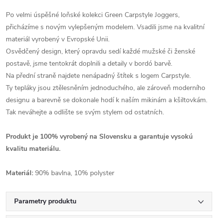
Po velmi úspěšné loňské kolekci Green Carpstyle Joggers,
přicházíme s novým vylepšeným modelem. Vsadili jsme na kvalitní
materiál vyrobený v Evropské Unii.
Osvědčený design, který opravdu sedí každé mužské či ženské
postavě, jsme tentokrát doplnili a detaily v bordó barvě.
Na přední straně najdete nenápadný štítek s logem Carpstyle.
Ty tepláky jsou ztělesněním jednoduchého, ale zároveň moderního
designu a barevně se dokonale hodí k naším mikinám a kšiltovkám.
Tak neváhejte a odlište se svým stylem od ostatních.
Produkt je 100% vyrobený na Slovensku a garantuje vysokú
kvalitu materiálu.
Materiál:
90% bavlna, 10% polyster
Parametry produktu