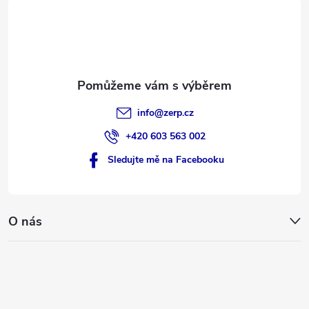
t
í
info
@
zerp.cz
+420 603 563 002
Sledujte mě na Facebooku
O nás