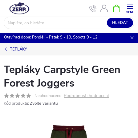
Přejít
NÁKUPNÍ
KOŠÍK
na
obsah
HLEDAT
Otevírací doba: Pondělí - Pátek 9 - 19, Sobota 9 - 12
TEPLÁKY
Tepláky Carpstyle Green
Forest Joggers
Podrobnosti hodnocení
Neohodnoceno
Kód produktu:
Zvolte variantu