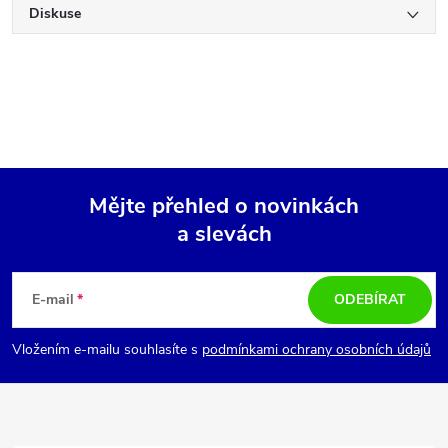
Diskuse
Mějte přehled o novinkách
a slevách
Z
á
E-mail
ODEBÍRAT
p
Vložením e-mailu souhlasíte s
podmínkami ochrany osobních údajů
a