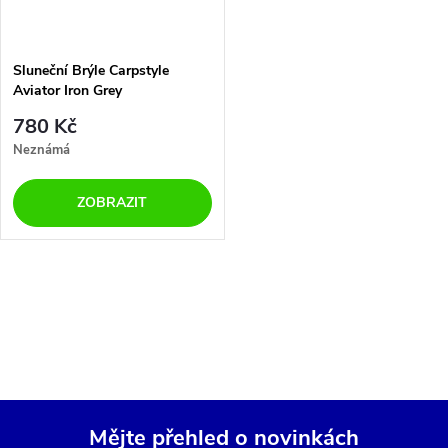
Sluneční Brýle Carpstyle
Aviator Iron Grey
780 Kč
Neznámá
ZOBRAZIT
O
v
l
á
Mějte přehled o novinkách