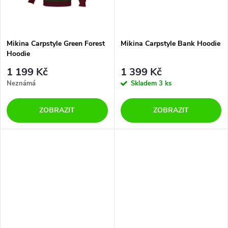
t
t
ů
ů
Mikina Carpstyle Green Forest
Mikina Carpstyle Bank Hoodie
Hoodie
1 199 Kč
1 399 Kč
Neznámá
Skladem
3 ks
ZOBRAZIT
ZOBRAZIT