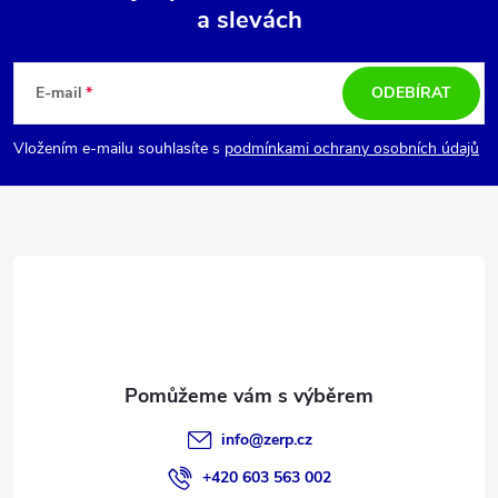
d
a slevách
Z
a
á
c
E-mail
ODEBÍRAT
p
í
Vložením e-mailu souhlasíte s
podmínkami ochrany osobních údajů
p
a
r
t
v
í
k
y
v
info
@
zerp.cz
ý
+420 603 563 002