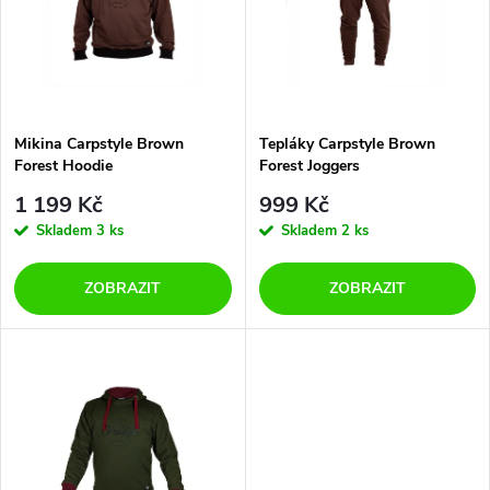
p
n
i
í
s
p
Mikina Carpstyle Brown
Tepláky Carpstyle Brown
Forest Hoodie
Forest Joggers
p
r
1 199 Kč
999 Kč
r
Skladem
3 ks
Skladem
2 ks
o
o
ZOBRAZIT
ZOBRAZIT
d
d
u
u
k
k