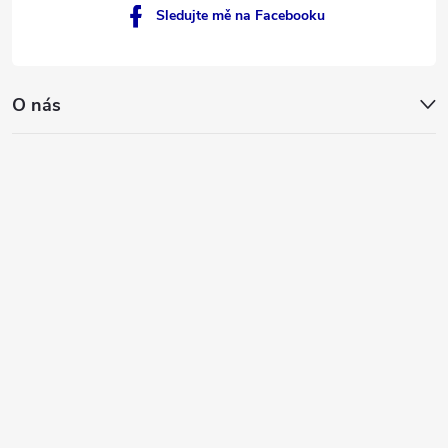
p
Sledujte mě na Facebooku
i
s
O nás
u