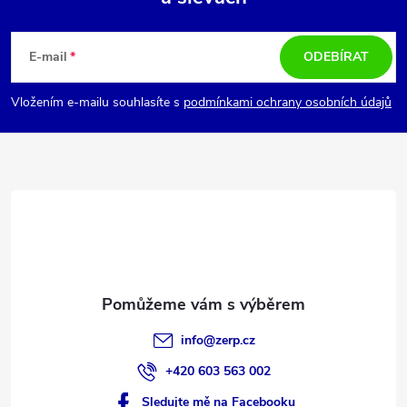
Z
á
E-mail
ODEBÍRAT
p
Vložením e-mailu souhlasíte s
podmínkami ochrany osobních údajů
a
t
í
info
@
zerp.cz
+420 603 563 002
Sledujte mě na Facebooku