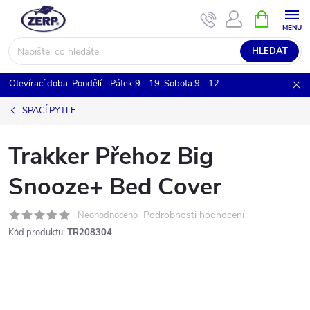
Přejít
NÁKUPNÍ
KOŠÍK
na
obsah
HLEDAT
Otevírací doba: Pondělí - Pátek 9 - 19, Sobota 9 - 12
SPACÍ PYTLE
Trakker Přehoz Big
Snooze+ Bed Cover
Podrobnosti hodnocení
Neohodnoceno
Kód produktu:
TR208304