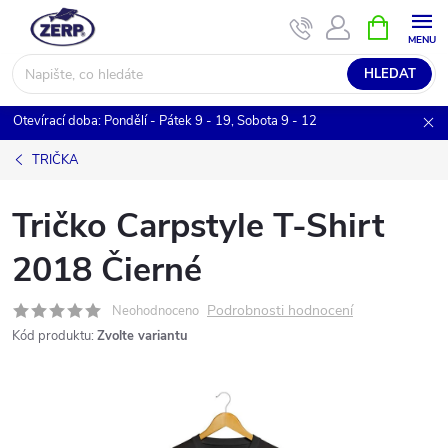
Přejít
NÁKUPNÍ
KOŠÍK
na
obsah
HLEDAT
Otevírací doba: Pondělí - Pátek 9 - 19, Sobota 9 - 12
TRIČKA
Tričko Carpstyle T-Shirt
2018 Čierné
Podrobnosti hodnocení
Neohodnoceno
Kód produktu:
Zvolte variantu