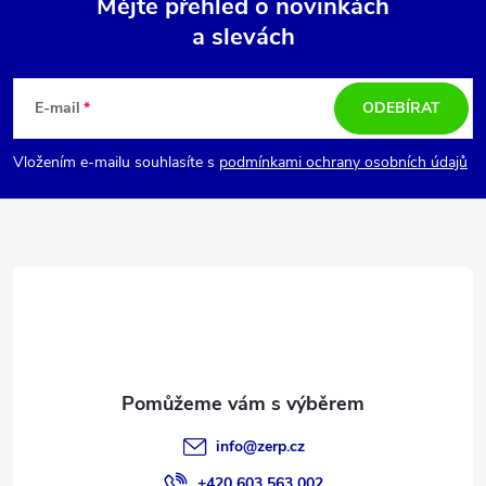
Mějte přehled o novinkách
a slevách
Z
á
E-mail
ODEBÍRAT
p
Vložením e-mailu souhlasíte s
podmínkami ochrany osobních údajů
a
t
í
info
@
zerp.cz
+420 603 563 002