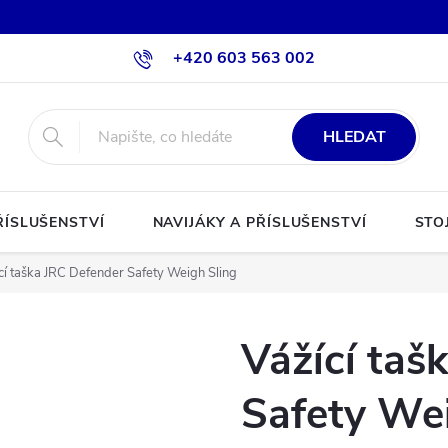
+420 603 563 002
HLEDAT
ŘÍSLUŠENSTVÍ
NAVIJÁKY A PŘÍSLUŠENSTVÍ
STO
cí taška JRC Defender Safety Weigh Sling
Vážící taš
Safety We