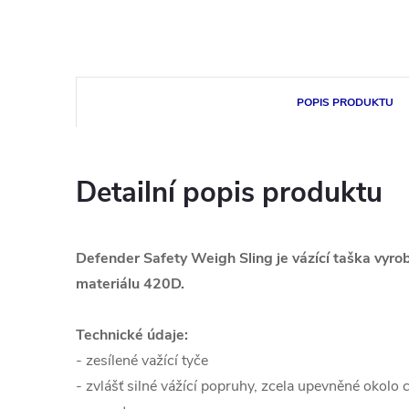
POPIS PRODUKTU
Detailní popis produktu
Defender Safety Weigh Sling je vázící taška vyr
materiálu 420D.
Technické údaje:
- zesílené važící tyče
- zvlášť silné vážící popruhy, zcela upevněné okol