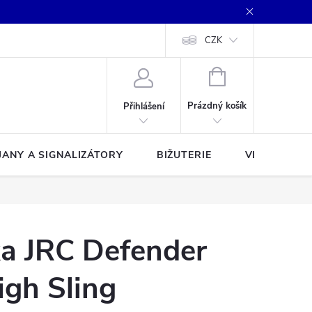
CZK
NÁKUPNÍ
KOŠÍK
Prázdný košík
Přihlášení
JANY A SIGNALIZÁTORY
BIŽUTERIE
VLASCE A Š
ka JRC Defender
igh Sling