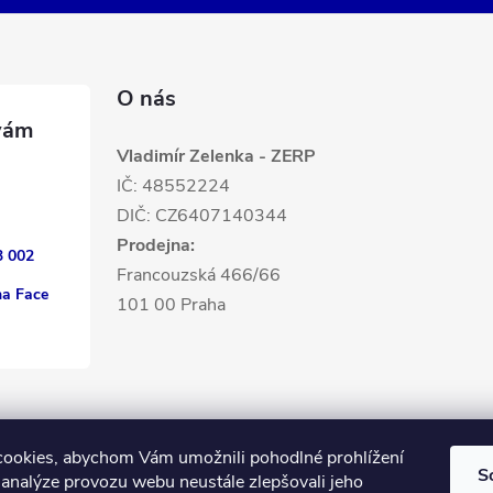
O nás
Vladimír Zelenka - ZERP
IČ: 48552224
DIČ: CZ6407140344
Prodejna:
3 002
Francouzská 466/66
na Face
101 00 Praha
ookies, abychom Vám umožnili pohodlné prohlížení
S
 analýze provozu webu neustále zlepšovali jeho