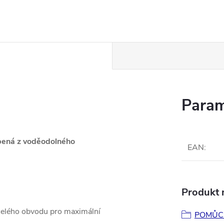
Param
obená z voděodolného
EAN
:
Produkt n
o celého obvodu pro maximální
POMŮCK