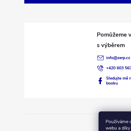
p
a
t
í
info
@
zerp.cz
+420 603 56
Sledujte mě 
booku
Používáme c
webu a díky