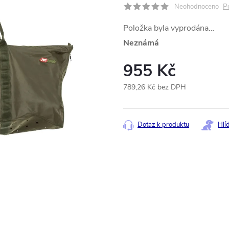
P
Neohodnoceno
Položka byla vyprodána…
Neznámá
955 Kč
789,26 Kč bez DPH
Měrná
cena:
Dotaz k produktu
Hlí