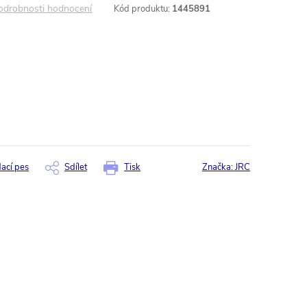
odrobnosti hodnocení
Kód produktu:
1445891
dací pes
Sdílet
Tisk
Značka:
JRC