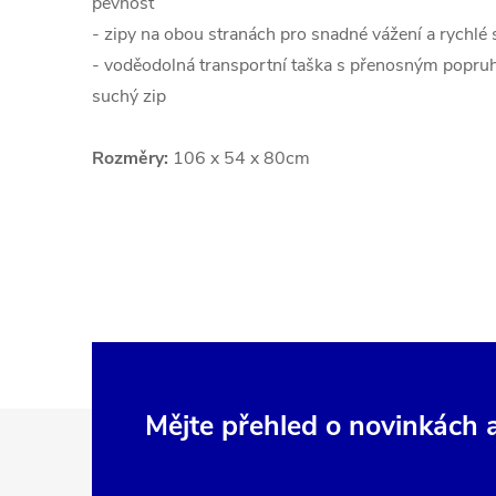
pevnost
- zipy na obou stranách pro snadné vážení a rychlé 
- voděodolná transportní taška s přenosným popruh
suchý zip
Rozměry:
106 x 54 x 80cm
Z
Mějte přehled o novinkách
á