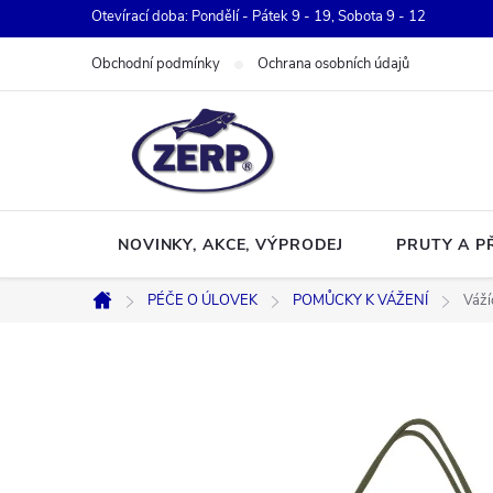
Přejít
Otevírací doba: Pondělí - Pátek 9 - 19, Sobota 9 - 12
na
Obchodní podmínky
Ochrana osobních údajů
obsah
NOVINKY, AKCE, VÝPRODEJ
PRUTY A P
PÉČE O ÚLOVEK
POMŮCKY K VÁŽENÍ
Váží
Domů