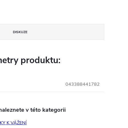
DISKUZE
etry produktu:
043388441782
aleznete v této kategorii
Y K VÁŽENÍ