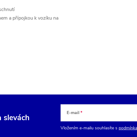
schnutí
em a přípojkou k vozíku na
E-mail
a slevách
Vložením e-mailu souhlasíte s
podmínka