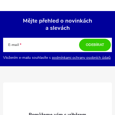
Mějte přehled o novinkách
a slevách
Z
á
E-mail
ODEBÍRAT
p
Vložením e-mailu souhlasíte s
podmínkami ochrany osobních údajů
a
t
í