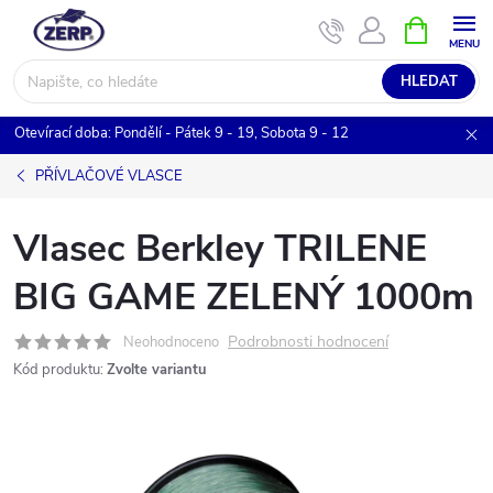
Přejít
NÁKUPNÍ
KOŠÍK
na
obsah
HLEDAT
Otevírací doba: Pondělí - Pátek 9 - 19, Sobota 9 - 12
PŘÍVLAČOVÉ VLASCE
Vlasec Berkley TRILENE
BIG GAME ZELENÝ 1000m
Podrobnosti hodnocení
Neohodnoceno
Kód produktu:
Zvolte variantu