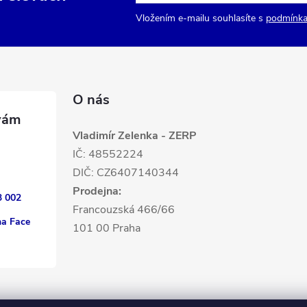
Vložením e-mailu souhlasíte s
podmínka
O nás
Vladimír Zelenka - ZERP
IČ: 48552224
DIČ: CZ6407140344
Prodejna:
3 002
Francouzská 466/66
na Face
101 00 Praha