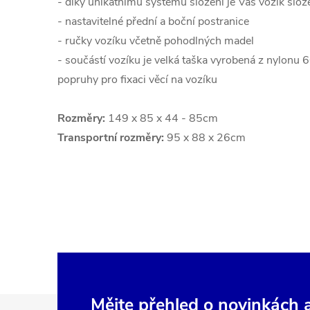
- díky unikátnímu systému složení je Váš vozík sl
- nastavitelné přední a boční postranice
- ručky vozíku včetně pohodlných madel
- součástí vozíku je velká taška vyrobená z nylonu
popruhy pro fixaci věcí na vozíku
Rozměry:
149 x 85 x 44 - 85cm
Transportní rozměry:
95 x 88 x 26cm
Mějte přehled o novinkách