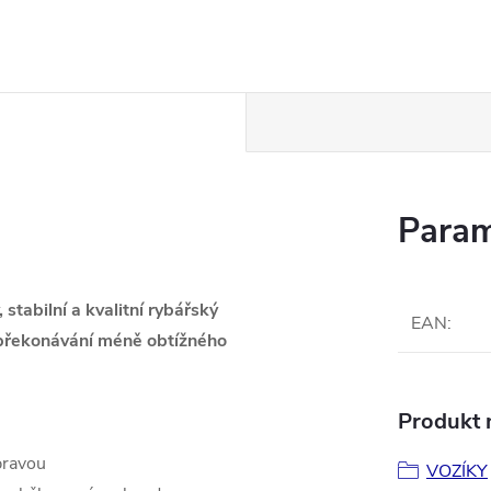
Param
tabilní a kvalitní rybářský
EAN
:
 překonávání méně obtížného
Produkt n
pravou
VOZÍKY