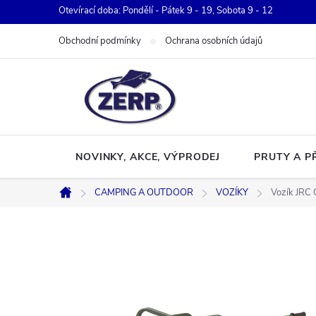
Přejít
Otevírací doba: Pondělí - Pátek 9 - 19, Sobota 9 - 12
na
Obchodní podmínky
Ochrana osobních údajů
obsah
NOVINKY, AKCE, VÝPRODEJ
PRUTY A P
CAMPING A OUTDOOR
VOZÍKY
Vozík JRC 
Domů