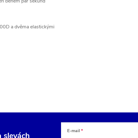
ožen během pár sekund
 600D a dvěma elastickými
E-mail
a slevách