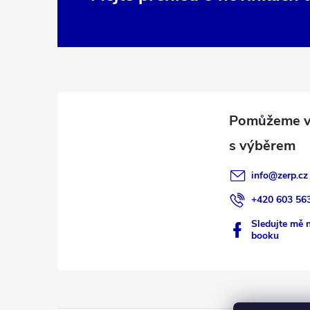
Z
á
p
a
t
í
info
@
zerp.cz
+420 603 56
Sledujte mě 
booku