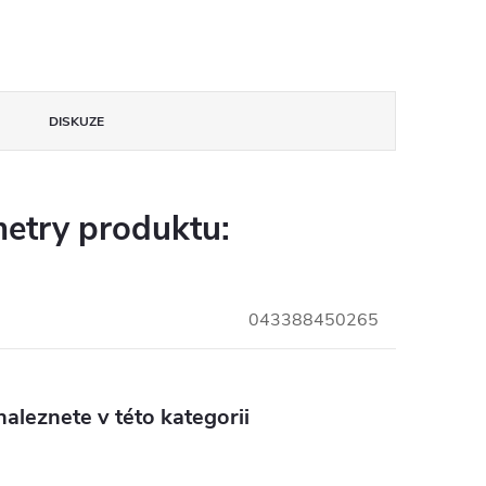
DISKUZE
etry produktu:
043388450265
aleznete v této kategorii