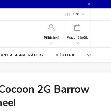
CZK
NÁKUPNÍ
KOŠÍK
Prázdný košík
Přihlášení
JANY A SIGNALIZÁTORY
BIŽUTERIE
VLASCE A Š
 Cocoon 2G Barrow
heel