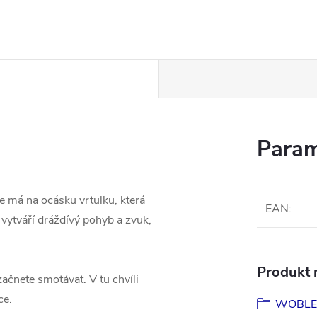
Param
e má na ocásku vrtulku, která
EAN
:
 vytváří dráždívý pohyb a zvuk,
Produkt n
ačnete smotávat. V tu chvíli
ce.
WOBLE