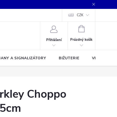
CZK
NÁKUPNÍ
KOŠÍK
Prázdný košík
Přihlášení
JANY A SIGNALIZÁTORY
BIŽUTERIE
VLASCE A Š
rkley Choppo
,5cm