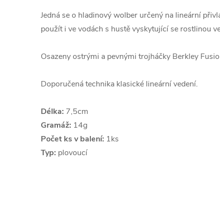
Jedná se o hladinový wolber určený na lineární přivl
použít i ve vodách s hustě vyskytující se rostlinou v
Osazeny ostrými a pevnými trojháčky Berkley Fusi
Doporučená technika klasické lineární vedení.
Délka:
7,5cm
Gramáž:
14g
Počet ks v balení:
1ks
Typ:
plovoucí