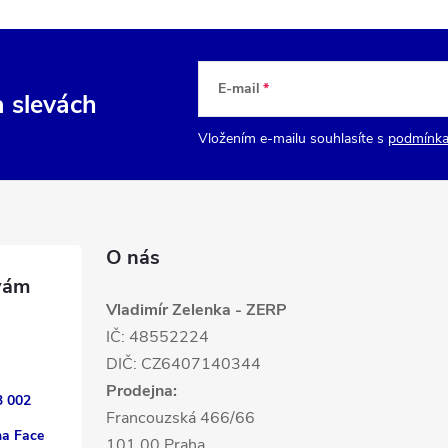
E-mail
a slevách
Vložením e-mailu souhlasíte s
podmínka
O nás
Vladimír Zelenka - ZERP
IČ: 48552224
DIČ: CZ6407140344
Prodejna:
3 002
Francouzská 466/66
na Face
101 00 Praha