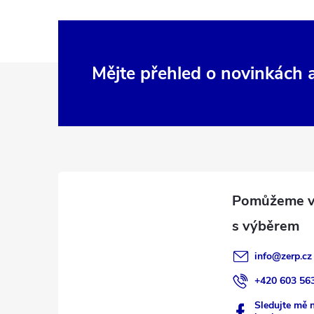
Z
Mějte přehled o novinkách
á
p
a
t
í
info
@
zerp.cz
+420 603 56
Sledujte mě 