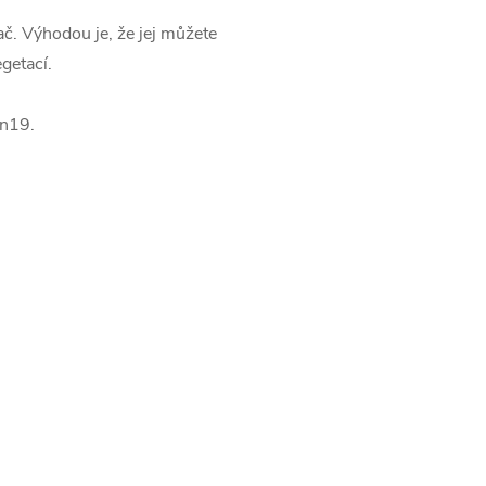
ač. Výhodou je, že jej můžete
egetací.
on19.