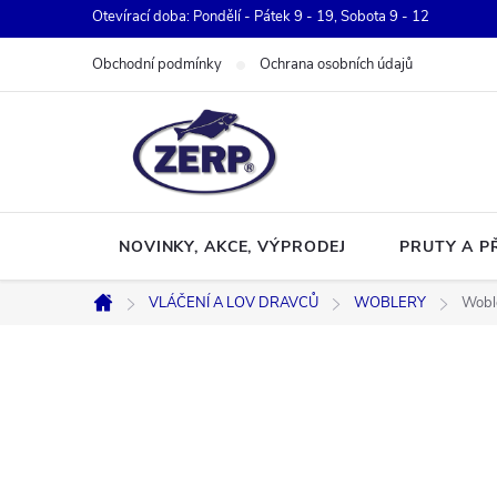
Přejít
Otevírací doba: Pondělí - Pátek 9 - 19, Sobota 9 - 12
na
Obchodní podmínky
Ochrana osobních údajů
obsah
NOVINKY, AKCE, VÝPRODEJ
PRUTY A P
VLÁČENÍ A LOV DRAVCŮ
WOBLERY
Woble
Domů