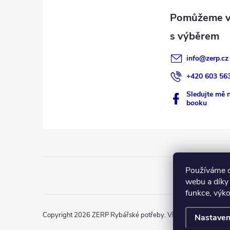
a
t
í
info
@
zerp.cz
+420 603 56
Sledujte mě 
booku
Používáme c
webu a díky
funkce, výko
Copyright 2026
ZERP Rybářské potřeby
. Všechna práva vyhra
Nastaven