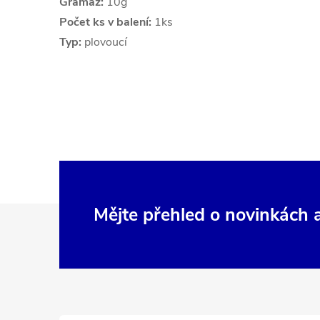
Gramáž:
10g
Počet ks v balení:
1ks
Typ:
plovoucí
Z
Mějte přehled o novinkách
á
p