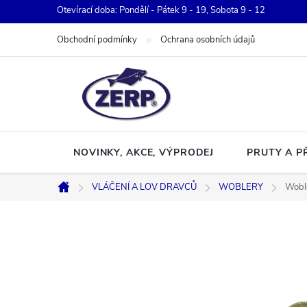
Přejít
Otevírací doba: Pondělí - Pátek 9 - 19, Sobota 9 - 12
na
Obchodní podmínky
Ochrana osobních údajů
obsah
NOVINKY, AKCE, VÝPRODEJ
PRUTY A P
VLÁČENÍ A LOV DRAVCŮ
WOBLERY
Wobl
Domů