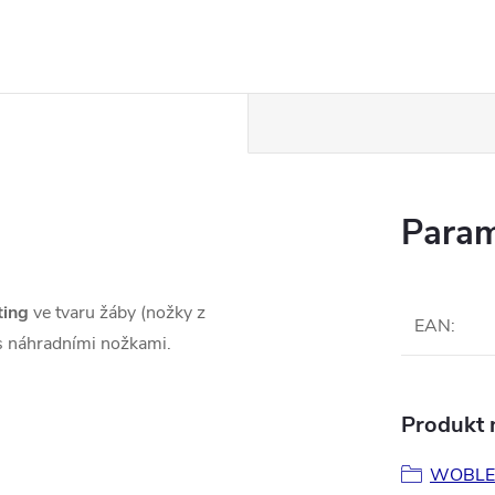
Param
ting
ve tvaru žáby (nožky z
EAN
:
s náhradními nožkami.
Produkt n
WOBLE