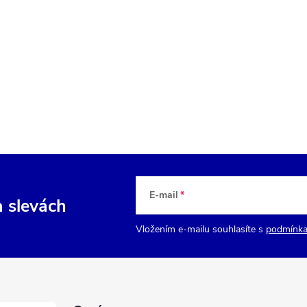
E-mail
a slevách
Vložením e-mailu souhlasíte s
podmínka