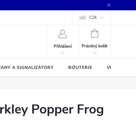
CZK
NÁKUPNÍ
KOŠÍK
Prázdný košík
Přihlášení
JANY A SIGNALIZÁTORY
BIŽUTERIE
VLASCE A Š
rkley Popper Frog