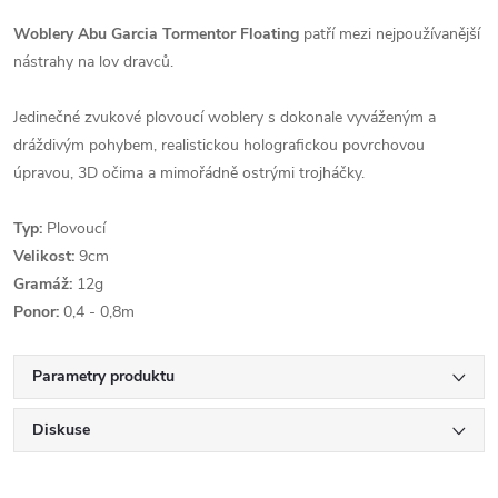
Woblery Abu Garcia Tormentor Floating
patří mezi nejpoužívanější
nástrahy na lov dravců.
Jedinečné zvukové plovoucí woblery s dokonale vyváženým a
dráždivým pohybem, realistickou holografickou povrchovou
úpravou, 3D očima a mimořádně ostrými trojháčky.
Typ:
Plovoucí
Velikost:
9cm
Gramáž:
12g
Ponor:
0,4 - 0,8m
Parametry produktu
Diskuse