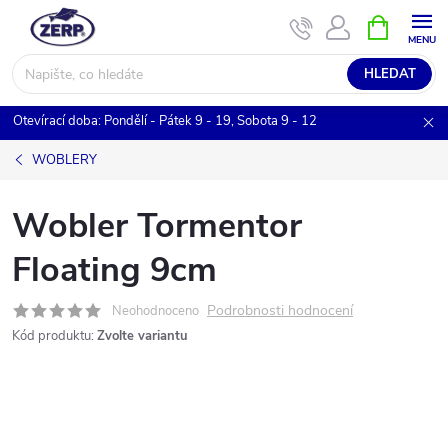
Přejít
NÁKUPNÍ
KOŠÍK
na
obsah
HLEDAT
Otevírací doba: Pondělí - Pátek 9 - 19, Sobota 9 - 12
WOBLERY
Wobler Tormentor
Floating 9cm
Podrobnosti hodnocení
Neohodnoceno
Kód produktu:
Zvolte variantu