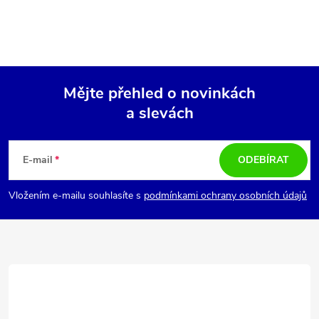
Mějte přehled o novinkách
a slevách
Z
á
E-mail
ODEBÍRAT
p
Vložením e-mailu souhlasíte s
podmínkami ochrany osobních údajů
a
t
í