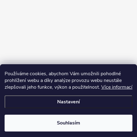
Informace pro vás
Používáme cookies, abychom Vám umožnili pohodlné
prohlížení webu a díky analýze provozu webu neustále
zlepšovali jeho funkce, výkon a použitelnost.
Více informací
Nastavení
Copyright 2026
ZERP Rybářské potřeby
. Všechna práva vyhrazena.
Souhlasím
Vytvořil Shoptet