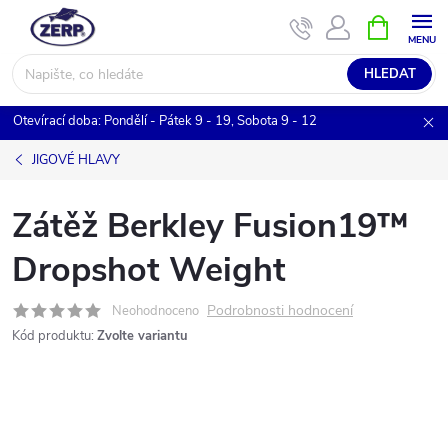
Přejít
NÁKUPNÍ
KOŠÍK
na
obsah
HLEDAT
Otevírací doba: Pondělí - Pátek 9 - 19, Sobota 9 - 12
JIGOVÉ HLAVY
Zátěž Berkley Fusion19™
Dropshot Weight
Podrobnosti hodnocení
Neohodnoceno
Kód produktu:
Zvolte variantu