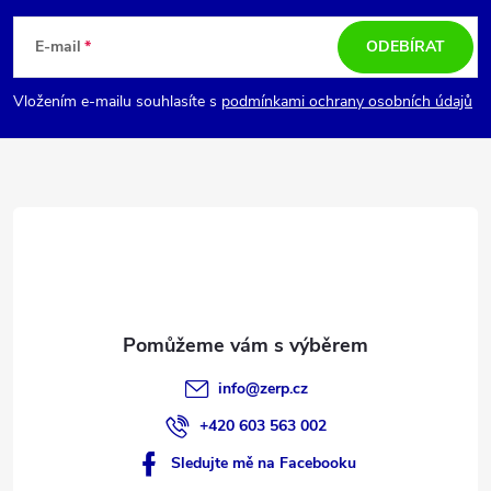
á
E-mail
ODEBÍRAT
p
Vložením e-mailu souhlasíte s
podmínkami ochrany osobních údajů
a
t
í
info
@
zerp.cz
+420 603 563 002
Sledujte mě na Facebooku