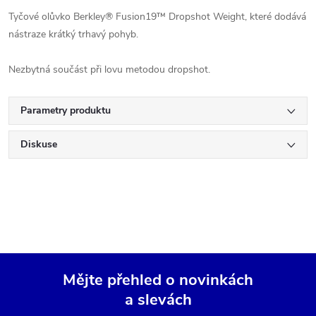
Tyčové olůvko Berkley® Fusion19™ Dropshot Weight, které dodává
nástraze krátký trhavý pohyb.
Nezbytná součást při lovu metodou dropshot.
Parametry produktu
Diskuse
Mějte přehled o novinkách
a slevách
Z