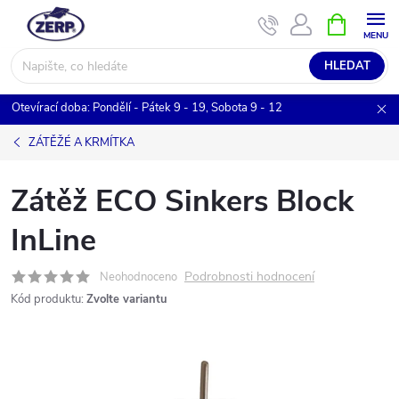
Přejít
NÁKUPNÍ
KOŠÍK
na
obsah
HLEDAT
Otevírací doba: Pondělí - Pátek 9 - 19, Sobota 9 - 12
ZÁTĚŽÉ A KRMÍTKA
Zátěž ECO Sinkers Block
InLine
Podrobnosti hodnocení
Neohodnoceno
Kód produktu:
Zvolte variantu