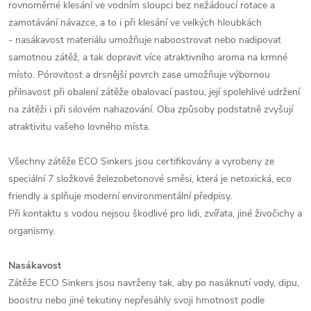
rovnoměrné klesání ve vodním sloupci bez nežádoucí rotace a
zamotávání návazce, a to i při klesání ve velkých hloubkách
- nasákavost materiálu umožňuje naboostrovat nebo nadipovat
samotnou zátěž, a tak dopravit více atraktivního aroma na krmné
místo. Pórovitost a drsnější povrch zase umožňuje výbornou
přilnavost při obalení zátěže obalovací pastou, její spolehlivé udržení
na zátěži i při silovém nahazování. Oba způsoby podstatně zvyšují
atraktivitu vašeho lovného místa.
Všechny zátěže ECO Sinkers jsou certifikovány a vyrobeny ze
speciální 7 složkové železobetonové směsi, která je netoxická, eco
friendly a splňuje moderní environmentální předpisy.
Při kontaktu s vodou nejsou škodlivé pro lidi, zvířata, jiné živočichy a
organismy.
Nasákavost
Zátěže ECO Sinkers jsou navrženy tak, aby po nasáknutí vody, dipu,
boostru nebo jiné tekutiny nepřesáhly svoji hmotnost podle