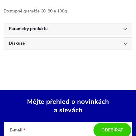
Dostupné gramáže 60, 80 a 100g.
Parametry produktu
Diskuse
Mějte přehled o novinkách
a slevách
Z
á
E-mail
ODEBÍRAT