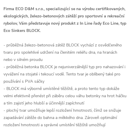
Firma ECO D&M s.r.o., specializující se na výrobu certifikovaných,
ekologických, železo-betonových zátěží pro sportovní a rekreační
rybolov, Vám představuje nový produkt z In Line řady Eco Line, typ
Eco Sinkers BLOCK.
- průběžná železo-betonová zátěž BLOCK vychází z osvědčeného
tvaru pro spolehlivé udržení na členitém reliéfu dna, na hranách
nebo v silném proudu
- průběžná betonka BLOCK je nejuniverzálnější typ pro nahazování i
vyvážení na stojaté i tekoucí vodě. Tento tvar je oblíbený také pro
používání s PVA sáčky
- BLOCK má výborně umístěné těžiště, a proto tento typ dokáže
velmi efektivně přenést při záběru celou váhu betonky na hrot háčku
a tím zajistí jeho hlubší a účinnější zapíchnutí
- plochý tvar umožňuje lepší rozložení hmotnosti, čímž se snižuje
zapadávání zátěže do bahna a měkkého dna. Zároveň optimální
rozložení hmotnosti a správné umístění těžiště umožňují