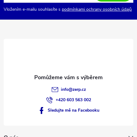
p
Vložením e-mailu souhlasíte s
podmínkami ochrany osobních údajů
a
t
í
info
@
zerp.cz
+420 603 563 002
Sledujte mě na Facebooku