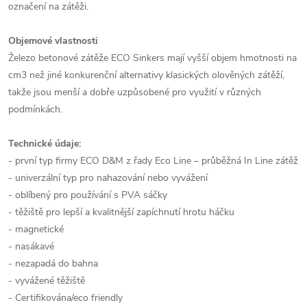
označení na zátěži.
Objemové vlastnosti
Železo betonové zátěže ECO Sinkers mají vyšší objem hmotnosti na
cm3 než jiné konkurenční alternativy klasických olověných zátěží,
takže jsou menší a dobře uzpůsobené pro využití v různých
podmínkách.
Technické údaje:
- první typ firmy ECO D&M z řady Eco Line – průběžná In Line zátěž
- univerzální typ pro nahazování nebo vyvážení
- oblíbený pro používání s PVA sáčky
- těžiště pro lepší a kvalitnější zapíchnutí hrotu háčku
- magnetické
- nasákavé
- nezapadá do bahna
- vyvážené těžiště
- Certifikována/eco friendly