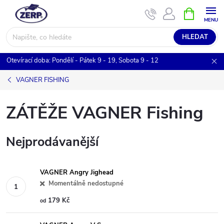
Přejít
NÁKUPNÍ
KOŠÍK
na
obsah
HLEDAT
Otevírací doba: Pondělí - Pátek 9 - 19, Sobota 9 - 12
VAGNER FISHING
ZÁTĚŽE VAGNER Fishing
Nejprodávanější
VAGNER Angry Jighead
Momentálně nedostupné
179 Kč
od