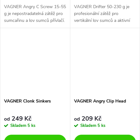
VAGNER Angry C Screw 15-55
VAGNER Drifter 50-230 g je
g je nepostradatelná zátěž pro
profesionální zátěž pro
sumcařinu a lov sumců přívlačí.
vertikální lov sumců a aktivní
rybaření.
VAGNER Clonk Sinkers
VAGNER Angry Clip Head
249 Kč
209 Kč
od
od
Skladem
5 ks
Skladem
5 ks