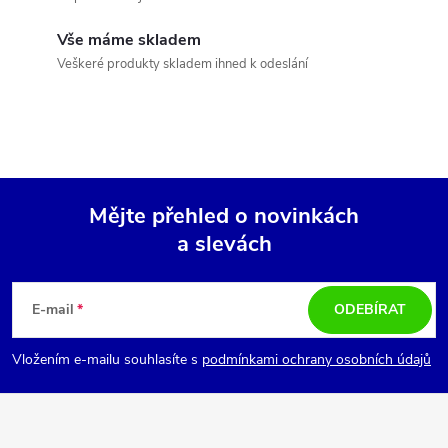
c
í
Vše máme skladem
Veškeré produkty skladem ihned k odeslání
p
r
v
k
Mějte přehled o novinkách
y
a slevách
Z
v
á
E-mail
ODEBÍRAT
ý
p
p
Vložením e-mailu souhlasíte s
podmínkami ochrany osobních údajů
i
a
s