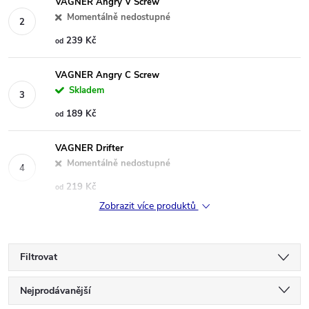
VAGNER Angry V Screw
Momentálně nedostupné
239 Kč
od
VAGNER Angry C Screw
Skladem
189 Kč
od
VAGNER Drifter
Momentálně nedostupné
219 Kč
od
Zobrazit více produktů
Filtrovat
Ř
Nejprodávanější