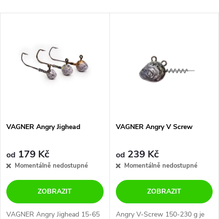
a
Nejlevnější
V
Nejdražší
z
ý
Abecedně
e
p
n
i
í
s
p
VAGNER Angry Jighead
VAGNER Angry V Screw
p
r
179 Kč
239 Kč
od
od
r
Momentálně nedostupné
Momentálně nedostupné
o
o
ZOBRAZIT
ZOBRAZIT
d
VAGNER Angry Jighead 15-65
Angry V-Screw 150-230 g je