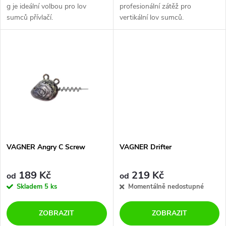
d
u
g je ideální volbou pro lov
profesionální zátěž pro
sumců přívlačí.
vertikální lov sumců.
u
k
k
t
t
ů
ů
VAGNER Angry C Screw
VAGNER Drifter
189 Kč
219 Kč
od
od
Skladem
5 ks
Momentálně nedostupné
ZOBRAZIT
ZOBRAZIT