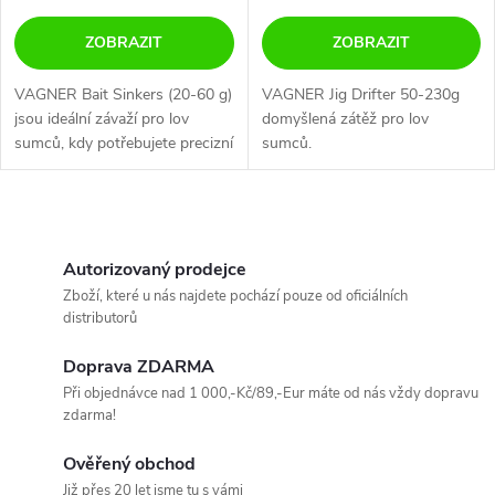
ZOBRAZIT
ZOBRAZIT
VAGNER Bait Sinkers (20-60 g)
VAGNER Jig Drifter 50-230g
jsou ideální závaží pro lov
domyšlená zátěž pro lov
sumců, kdy potřebujete precizní
sumců.
prezentaci nástrahy.
O
v
Autorizovaný prodejce
Zboží, které u nás najdete pochází pouze od oficiálních
l
distributorů
á
Doprava ZDARMA
Při objednávce nad 1 000,-Kč/89,-Eur máte od nás vždy dopravu
d
zdarma!
a
Ověřený obchod
Již přes 20 let jsme tu s vámi