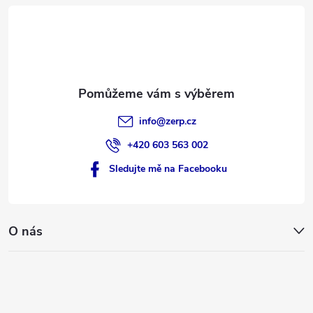
t
u
í
info
@
zerp.cz
+420 603 563 002
Sledujte mě na Facebooku
O nás