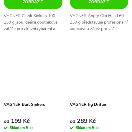
ZOBRAZIT
ZOBRAZIT
VAGNER Clonk Sinkers 100-
VAGNER Angry Clip Head 60-
230 g jsou ideální doutníkové
230 g představuje profesionální
zátěže pro aktivní rybaření a
sumcovou zátěž pro váš
sumcařinu.
úspěšný lov sumců.
VAGNER Bait Sinkers
VAGNER Jig Drifter
199 Kč
289 Kč
od
od
Skladem
5 ks
Skladem
5 ks