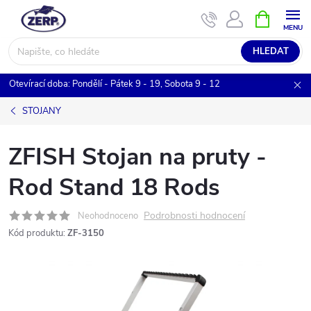
Přejít
NÁKUPNÍ
KOŠÍK
na
obsah
HLEDAT
Otevírací doba: Pondělí - Pátek 9 - 19, Sobota 9 - 12
STOJANY
ZFISH Stojan na pruty -
Rod Stand 18 Rods
Podrobnosti hodnocení
Neohodnoceno
Kód produktu:
ZF-3150