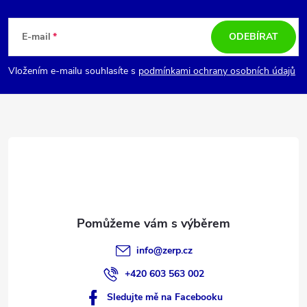
Z
á
E-mail
ODEBÍRAT
p
Vložením e-mailu souhlasíte s
podmínkami ochrany osobních údajů
a
t
í
info
@
zerp.cz
+420 603 563 002
Sledujte mě na Facebooku