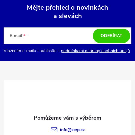
k
Mějte přehled o novinkách
y
a slevách
Z
v
á
E-mail
ODEBÍRAT
ý
p
p
Vložením e-mailu souhlasíte s
podmínkami ochrany osobních údajů
i
a
s
t
u
í
info
@
zerp.cz