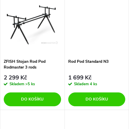
d
u
u
k
k
t
t
ů
ů
ZFISH Stojan Rod Pod
Rod Pod Standard N3
Rodmaster 3 rods
2 299 Kč
1 699 Kč
Skladem
>5 ks
Skladem
4 ks
DO KOŠÍKU
DO KOŠÍKU