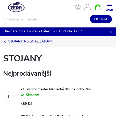
Přejít
NÁKUPNÍ
KOŠÍK
na
obsah
HLEDAT
Otevírací doba: Pondělí - Pátek 9 - 19, Sobota 9 - 12
STOJANY A SIGNALIZÁTORY
STOJANY
Nejprodávanější
ZFISH Rodmaster Náhradní dlouhé nohy 2ks
Skladem
489 Kč