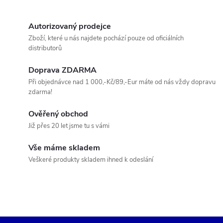
O
v
Autorizovaný prodejce
Zboží, které u nás najdete pochází pouze od oficiálních
l
distributorů
á
Doprava ZDARMA
Při objednávce nad 1 000,-Kč/89,-Eur máte od nás vždy dopravu
d
zdarma!
a
Ověřený obchod
c
Již přes 20 let jsme tu s vámi
í
Vše máme skladem
Veškeré produkty skladem ihned k odeslání
p
r
v