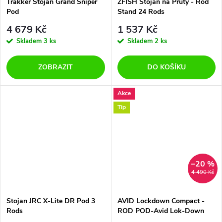
Trakker Stojan Grand Sniper
ZFISH Stojan na Pruty - Rod
Pod
Stand 24 Rods
4 679 Kč
1 537 Kč
Skladem
3 ks
Skladem
2 ks
ZOBRAZIT
DO KOŠÍKU
Akce
Tip
–20 %
4 490 Kč
Stojan JRC X-Lite DR Pod 3
AVID Lockdown Compact -
Rods
ROD POD-Avid Lok-Down
Compact Pod A0480022