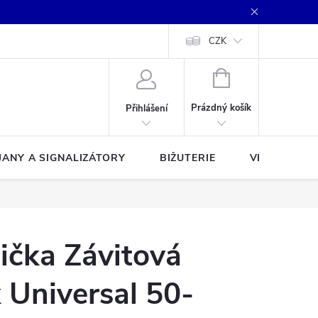
CZK
NÁKUPNÍ
KOŠÍK
Prázdný košík
Přihlášení
JANY A SIGNALIZÁTORY
BIŽUTERIE
VLASCE A Š
ička Závitová
 Universal 50-