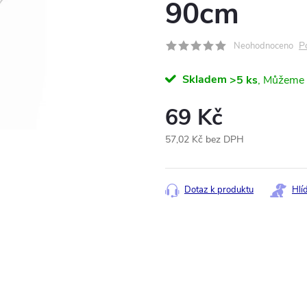
90cm
P
Neohodnoceno
Skladem
>5 ks
69 Kč
57,02 Kč bez DPH
Měrná
cena:
Dotaz k produktu
Hlí