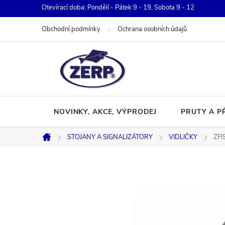
Přejít
Otevírací doba: Pondělí - Pátek 9 - 19, Sobota 9 - 12
na
Obchodní podmínky
Ochrana osobních údajů
obsah
NOVINKY, AKCE, VÝPRODEJ
PRUTY A P
STOJANY A SIGNALIZÁTORY
VIDLIČKY
ZFI
Domů