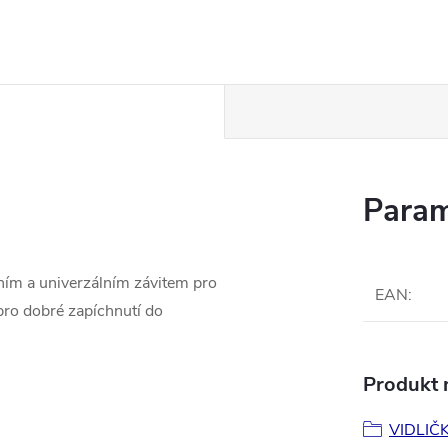
Param
ním a univerzálním závitem pro
EAN
:
 pro dobré zapíchnutí do
Produkt n
VIDLIČ