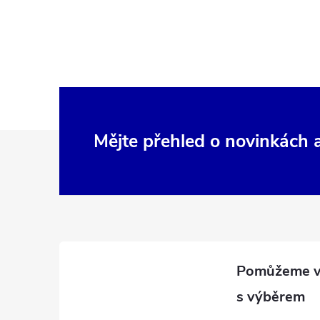
Z
Mějte přehled o novinkách
á
p
a
t