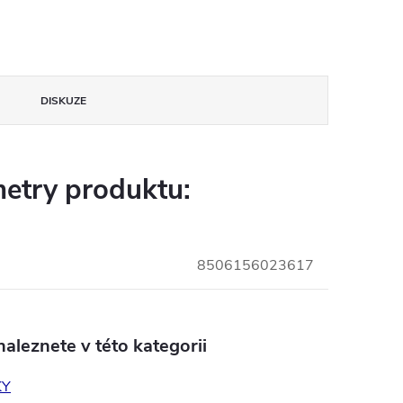
DISKUZE
etry produktu:
8506156023617
aleznete v této kategorii
KY