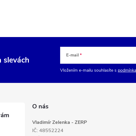
E-mail
a slevách
Vložením e-mailu souhlasíte s
podmínka
O nás
Vladimír Zelenka - ZERP
IČ: 48552224