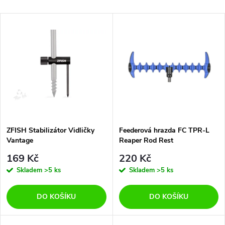
a
Nejlevnější
V
Nejdražší
z
ý
Abecedně
e
p
n
i
í
s
p
ZFISH Stabilizátor Vidličky
Feederová hrazda FC TPR-L
Vantage
Reaper Rod Rest
p
r
169 Kč
220 Kč
r
Skladem
>5 ks
Skladem
>5 ks
o
o
DO KOŠÍKU
DO KOŠÍKU
d