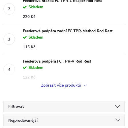
Feederová hrazda FC TPR-L Reaper Rod Rest
Skladem
220 Kč
Feederová podpěra zadní FC TPR-Method Rod Rest
Skladem
115 Kč
Feederová podpěra FC TPR-V Rod Rest
Skladem
122 Kč
Zobrazit více produktů
Filtrovat
Ř
Nejprodávanější