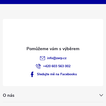
a
t
í
info
@
zerp.cz
+420 603 563 002
Sledujte mě na Facebooku
O nás