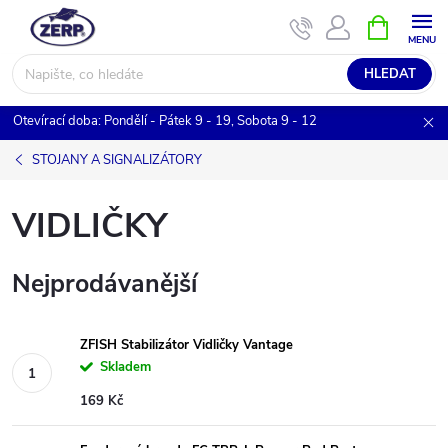
Přejít
NÁKUPNÍ
KOŠÍK
na
obsah
HLEDAT
Otevírací doba: Pondělí - Pátek 9 - 19, Sobota 9 - 12
STOJANY A SIGNALIZÁTORY
VIDLIČKY
Nejprodávanější
ZFISH Stabilizátor Vidličky Vantage
Skladem
169 Kč