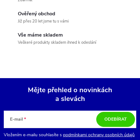
á
p
n
Ověřený obchod
r
í
Již přes 20 let jsme tu s vámi
v
Vše máme skladem
k
Veškeré produkty skladem ihned k odeslání
y
v
ý
Mějte přehled o novinkách
p
a slevách
Z
i
á
s
E-mail
ODEBÍRAT
u
p
Vložením e-mailu souhlasíte s
podmínkami ochrany osobních údajů