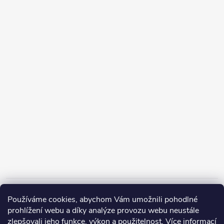
Informace pro vás
Používáme cookies, abychom Vám umožnili pohodlné
prohlížení webu a díky analýze provozu webu neustále
zlepšovali jeho funkce, výkon a použitelnost.
Více informací