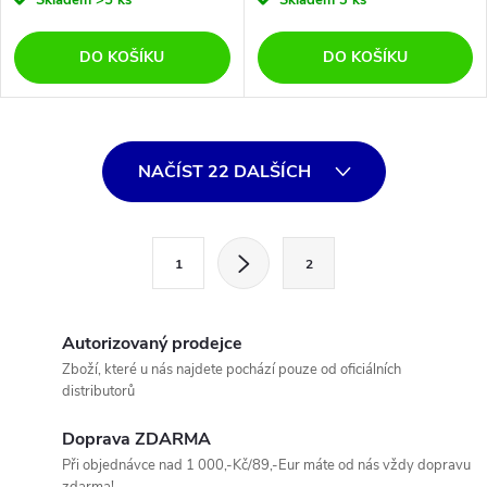
DO KOŠÍKU
DO KOŠÍKU
O
NAČÍST 22 DALŠÍCH
v
l
S
1
2
t
á
r
d
á
Autorizovaný prodejce
a
n
Zboží, které u nás najdete pochází pouze od oficiálních
distributorů
k
c
o
Doprava ZDARMA
í
v
Při objednávce nad 1 000,-Kč/89,-Eur máte od nás vždy dopravu
zdarma!