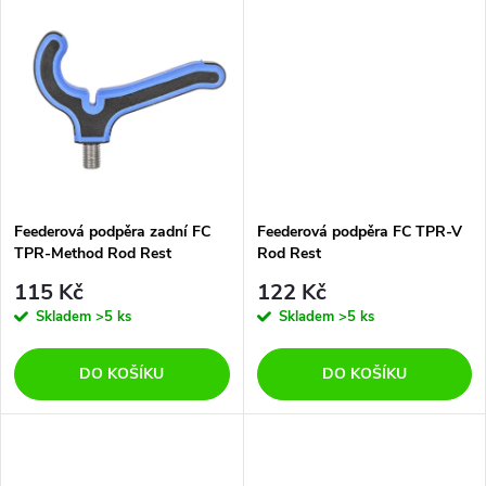
d
u
u
k
k
t
t
ů
ů
Feederová podpěra zadní FC
Feederová podpěra FC TPR-V
TPR-Method Rod Rest
Rod Rest
115 Kč
122 Kč
Skladem
>5 ks
Skladem
>5 ks
DO KOŠÍKU
DO KOŠÍKU