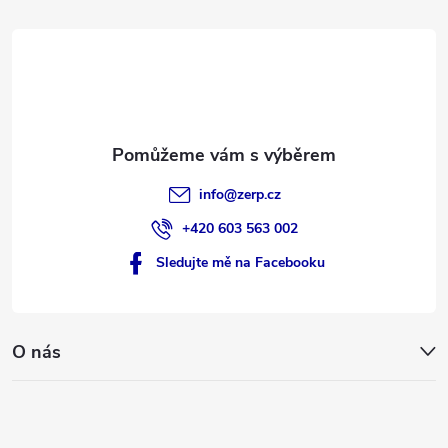
t
í
info
@
zerp.cz
+420 603 563 002
Sledujte mě na Facebooku
O nás