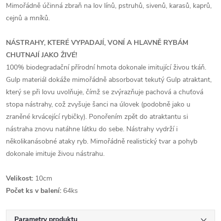
Mimořádně účinná zbraň na lov línů, pstruhů, sivenů, karasů, kaprů,
cejnů a mníků.
NÁSTRAHY, KTERÉ VYPADAJÍ, VONÍ A HLAVNĚ RYBÁM
CHUTNAJÍ JAKO ŽIVÉ!
100% biodegradační přírodní hmota dokonale imitující živou tkáň.
Gulp materiál dokáže mimořádně absorbovat tekutý Gulp atraktant,
který se při lovu uvolňuje, čímž se zvýrazňuje pachová a chuťová
stopa nástrahy, což zvyšuje šanci na úlovek (podobně jako u
zraněné krvácející rybičky). Ponořením zpět do atraktantu si
nástraha znovu natáhne látku do sebe. Nástrahy vydrží i
několikanásobné ataky ryb. Mimořádně realistický tvar a pohyb
dokonale imituje živou nástrahu.
Velikost:
10cm
Počet ks v balení:
64ks
Parametry produktu