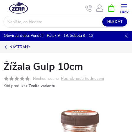
Přejít
NÁKUPNÍ
KOŠÍK
na
obsah
HLEDAT
Otevírací doba: Pondělí - Pátek 9 - 19, Sobota 9 - 12
NÁSTRAHY
Žížala Gulp 10cm
Podrobnosti hodnocení
Neohodnoceno
Kód produktu:
Zvolte variantu