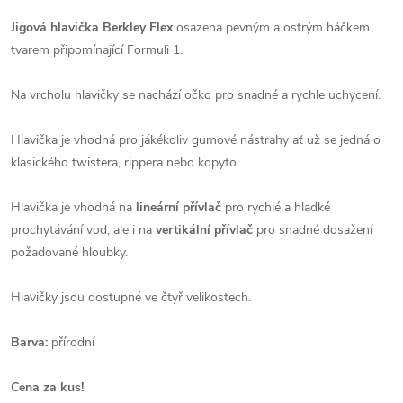
Jigová hlavička Berkley Flex
osazena pevným a ostrým háčkem
tvarem připomínající Formuli 1.
Na vrcholu hlavičky se nachází očko pro snadné a rychle uchycení.
Hlavička je vhodná pro jákékoliv gumové nástrahy ať už se jedná o
klasického twistera, rippera nebo kopyto.
Hlavička je vhodná na
lineární přívlač
pro rychlé a hladké
prochytávání vod, ale i na
vertikální přívlač
pro snadné dosažení
požadované hloubky.
Hlavičky jsou dostupné ve čtyř velikostech.
Barva:
přírodní
Cena za kus!