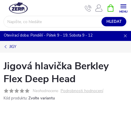
Přejít
NÁKUPNÍ
KOŠÍK
na
obsah
HLEDAT
Otevírací doba: Pondělí - Pátek 9 - 19, Sobota 9 - 12
JIGY
Jigová hlavička Berkley
Flex Deep Head
Podrobnosti hodnocení
Neohodnoceno
Kód produktu:
Zvolte variantu