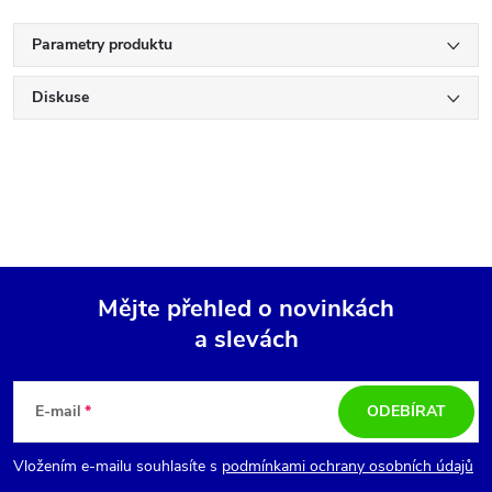
Parametry produktu
Diskuse
Mějte přehled o novinkách
a slevách
Z
á
E-mail
ODEBÍRAT
p
Vložením e-mailu souhlasíte s
podmínkami ochrany osobních údajů