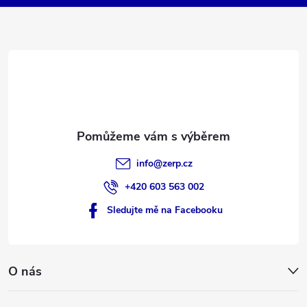
a
t
í
info
@
zerp.cz
+420 603 563 002
Sledujte mě na Facebooku
O nás