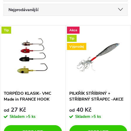
Ř
Nejprodávanější
a
Nejlevnější
V
Tip
Akce
Nejdražší
z
Tip
ý
Abecedně
Výprodej
e
p
n
i
í
s
p
TORPÉDO KLASIK- VMC
PILKŘÍK STŘÍBRNÝ +
Made in FRANCE HOOK
STŘÍBRNÝ STŘAPEC -AKCE
p
JAKO PRASE....40 + 60
r
27 Kč
40 Kč
od
od
GRAMŮ
r
Skladem
>5 ks
Skladem
>5 ks
o