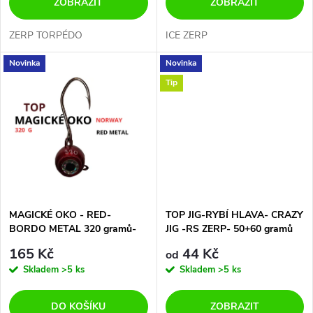
o
ZOBRAZIT
ZOBRAZIT
d
d
ZERP TORPÉDO
ICE ZERP
u
Novinka
Novinka
u
Tip
k
k
t
t
ů
ů
MAGICKÉ OKO - RED-
TOP JIG-RYBÍ HLAVA- CRAZY
BORDO METAL 320 gramů-
JIG -RS ZERP- 50+60 gramů
LESK- CAT hook 10/0
165 Kč
44 Kč
od
Skladem
>5 ks
Skladem
>5 ks
DO KOŠÍKU
ZOBRAZIT