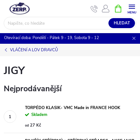
Přejít
NÁKUPNÍ
KOŠÍK
na
obsah
HLEDAT
Otevírací doba: Pondělí - Pátek 9 - 19, Sobota 9 - 12
VLÁČENÍ A LOV DRAVCŮ
JIGY
Nejprodávanější
TORPÉDO KLASIK- VMC Made in FRANCE HOOK
Skladem
27 Kč
od