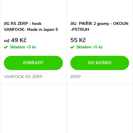
JIG RS ZERP - hook
JIG- PIKŘÍK 2 gramy - OKOUN
VANFOOK- Made in Japan 5
-PSTRUH
gramů 8 velikostí háčků-
49 Kč
55 Kč
od
CENA ZA 3 ks V BALENÍ
Skladem
>5 ks
Skladem
>5 ks
ZOBRAZIT
DO KOŠÍKU
VANFOOK RS ZERP
ZERP