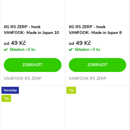
JIG RS ZERP - hook
JIG RS ZERP - hook
VANFOOK- Made in Japan 10
VANFOOK- Made in Japan 8
gramů- 7 velikostí háčků-
gramů- 7 velikostí háčků-
49 Kč
49 Kč
od
od
CENA ZA 3 ks V BALENÍ
CENA ZA 3 ks V BALENÍ
Skladem
>5 ks
Skladem
>5 ks
ZOBRAZIT
ZOBRAZIT
VANFOOK RS ZERP
VANFOOK RS ZERP
Novinka
Tip
Tip