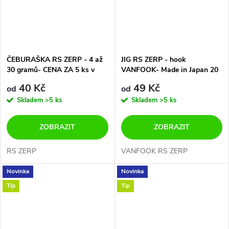
ČEBURAŠKA RS ZERP - 4 až
JIG RS ZERP - hook
30 gramů- CENA ZA 5 ks v
VANFOOK- Made in Japan 20
balení
gramů- 6 velikostí háčků-
40 Kč
49 Kč
od
od
CENA ZA 3 ks V BALENÍ
Skladem
>5 ks
Skladem
>5 ks
ZOBRAZIT
ZOBRAZIT
RS ZERP
VANFOOK RS ZERP
Novinka
Novinka
Tip
Tip