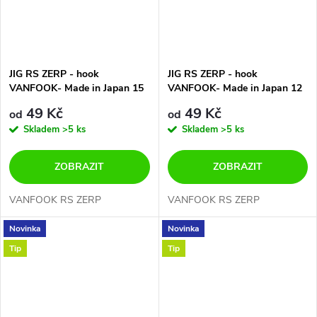
JIG RS ZERP - hook
JIG RS ZERP - hook
VANFOOK- Made in Japan 15
VANFOOK- Made in Japan 12
gramů- 6 velikostí háčků-
gramů- 6 velikostí háčků-
49 Kč
49 Kč
od
od
CENA ZA 3 ks V BALENÍ
CENA ZA 3 ks V BALENÍ
Skladem
>5 ks
Skladem
>5 ks
ZOBRAZIT
ZOBRAZIT
VANFOOK RS ZERP
VANFOOK RS ZERP
Novinka
Novinka
Tip
Tip