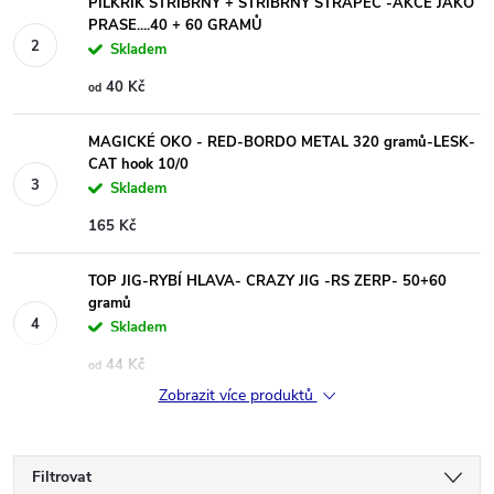
PILKŘÍK STŘÍBRNÝ + STŘÍBRNÝ STŘAPEC -AKCE JAKO
PRASE....40 + 60 GRAMŮ
Skladem
40 Kč
od
MAGICKÉ OKO - RED-BORDO METAL 320 gramů-LESK-
CAT hook 10/0
Skladem
165 Kč
TOP JIG-RYBÍ HLAVA- CRAZY JIG -RS ZERP- 50+60
gramů
Skladem
44 Kč
od
Zobrazit více produktů
Filtrovat