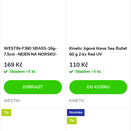
WESTIN-F360 SBASS-16g-
Kinetic Jigová hlava Sea Bullet
7,5cm -NEJEN NA NORSKO-
60 g 2 ks Red UV
TOP NA BOLENY-OKOUNY
169 Kč
110 Kč
ATD.
Skladem
>5 ks
Skladem
>5 ks
ZOBRAZIT
DO KOŠÍKU
WESTIN
KINETIC
Tip
Novinka
Tip