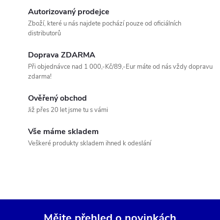
d
á
Autorizovaný prodejce
a
n
Zboží, které u nás najdete pochází pouze od oficiálních
distributorů
k
c
o
Doprava ZDARMA
í
v
Při objednávce nad 1 000,-Kč/89,-Eur máte od nás vždy dopravu
zdarma!
á
p
n
Ověřený obchod
r
í
Již přes 20 let jsme tu s vámi
v
Vše máme skladem
k
Veškeré produkty skladem ihned k odeslání
y
v
ý
Mějte přehled o novinkách