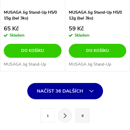
MUSAGA Jig Stand-Up H5/0
MUSAGA Jig Stand-Up H5/0
15g (bal 3ks)
12g (bal 3ks)
65 Kč
59 Kč
Skladem
Skladem
DO KOŠÍKU
DO KOŠÍKU
MUSAGA Jig Stand-Up
MUSAGA Jig Stand-Up
O
NAČÍST 36 DALŠÍCH
v
l
S
1
8
t
á
r