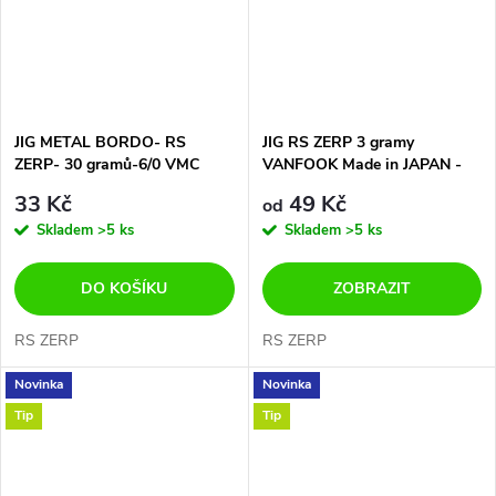
JIG METAL BORDO- RS
JIG RS ZERP 3 gramy
ZERP- 30 gramů-6/0 VMC
VANFOOK Made in JAPAN -
HOOK- 3D OKO
CENA ZA 3ks V BALENÍ
33 Kč
49 Kč
od
Skladem
>5 ks
Skladem
>5 ks
DO KOŠÍKU
ZOBRAZIT
RS ZERP
RS ZERP
Novinka
Novinka
Tip
Tip