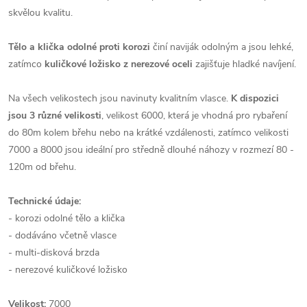
skvělou kvalitu.
Tělo a klička odolné proti korozi
činí naviják odolným a jsou lehké,
zatímco
kuličkové ložisko z nerezové oceli
zajišťuje hladké navíjení.
Na všech velikostech jsou navinuty kvalitním vlasce.
K dispozici
jsou 3 různé velikosti
, velikost 6000, která je vhodná pro rybaření
do 80m kolem břehu nebo na krátké vzdálenosti, zatímco velikosti
7000 a 8000 jsou ideální pro středně dlouhé náhozy v rozmezí 80 -
120m od břehu.
Technické údaje:
- korozi odolné tělo a klička
- dodáváno včetně vlasce
- multi-disková brzda
- nerezové kuličkové ložisko
Velikost:
7000