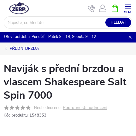
Přejít
NÁKUPNÍ
KOŠÍK
na
obsah
HLEDAT
Otevírací doba: Pondělí - Pátek 9 - 19, Sobota 9 - 12
PŘEDNÍ BRZDA
Naviják s přední brzdou a
vlascem Shakespeare Salt
Spin 7000
Podrobnosti hodnocení
Neohodnoceno
Kód produktu:
1548353