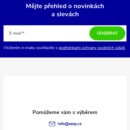
Mějte přehled o novinkách
a slevách
Z
á
E-mail
ODEBÍRAT
p
Vložením e-mailu souhlasíte s
podmínkami ochrany osobních údajů
a
t
í
info
@
zerp.cz