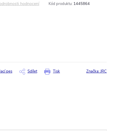
odrobnosti hodnocení
Kód produktu:
1445864
dací pes
Sdílet
Tisk
Značka:
JRC