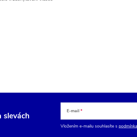
E-mail
a slevách
Vložením e-mailu souhlasíte s
podmínka