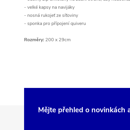
- velké kapsy na navijáky
- nosná rukojeť ze síťoviny
- sponka pro přípojení quiveru
Rozměry:
200 x 29cm
Z
Mějte přehled o novinkách
á