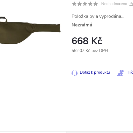
P
Neohodnoceno
Položka byla vyprodána…
Neznámá
668 Kč
552,07 Kč bez DPH
Měrná
cena:
Dotaz k produktu
Hlí