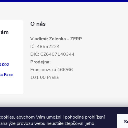
O nás
Vladimír Zelenka - ZERP
IČ: 48552224
DIČ: CZ6407140344
Prodejna:
3 002
Francouzská 466/66
na Face
101 00 Praha
ookies, abychom Vám umožnili pohodlné prohlížení
S
 analýze provozu webu neustále zlepšovali jeho