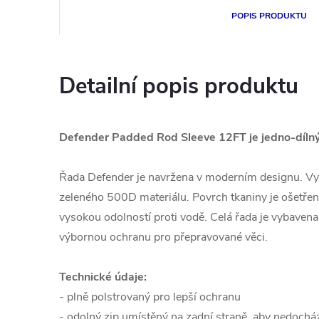
POPIS PRODUKTU
Detailní popis produktu
Defender Padded Rod Sleeve 12FT je jedno-dílný 
Řada Defender je navržena v moderním designu. Vy
zeleného 500D materiálu. Povrch tkaniny je ošetřen
vysokou odolností proti vodě. Celá řada je vybavena
výbornou ochranu pro přepravované věci.
Technické údaje:
- plně polstrovaný pro lepší ochranu
- odolný zip umístěný na zadní straně, aby nedochá