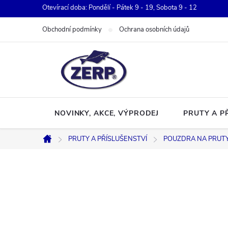
Přejít
Otevírací doba: Pondělí - Pátek 9 - 19, Sobota 9 - 12
na
Obchodní podmínky
Ochrana osobních údajů
obsah
NOVINKY, AKCE, VÝPRODEJ
PRUTY A P
PRUTY A PŘÍSLUŠENSTVÍ
POUZDRA NA PRUT
Domů