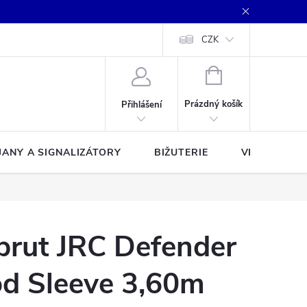
CZK
NÁKUPNÍ
KOŠÍK
Prázdný košík
Přihlášení
JANY A SIGNALIZÁTORY
BIŽUTERIE
VLASCE A Š
prut JRC Defender
d Sleeve 3,60m