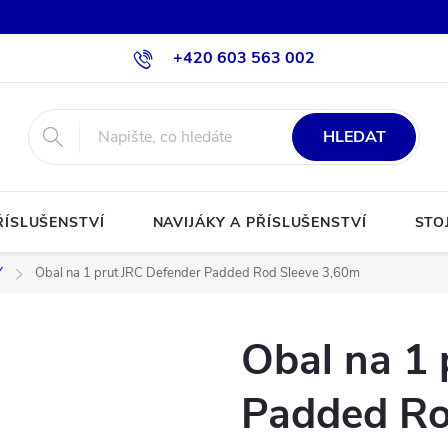
+420 603 563 002
HLEDAT
ŘÍSLUŠENSTVÍ
NAVIJÁKY A PŘÍSLUŠENSTVÍ
STO
Y
Obal na 1 prut JRC Defender Padded Rod Sleeve 3,60m
Obal na 1 
Padded Ro