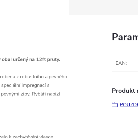
Param
obal určený na 12ft pruty.
EAN
:
robena z robustního a pevného
 speciální impregnací s
Produkt n
 pevnými zipy. Rybáři nabízí
POUZD
zelo k zachytávání vlasce