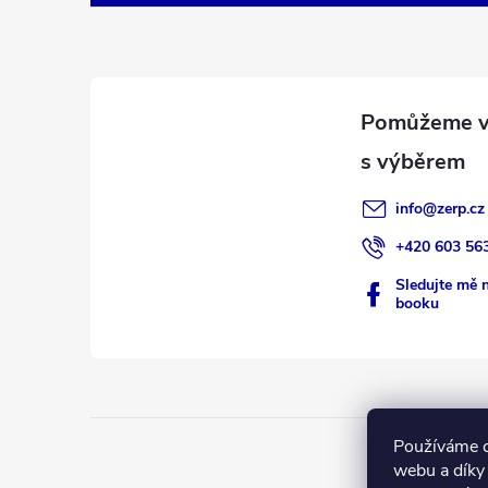
p
a
t
í
info
@
zerp.cz
+420 603 56
Sledujte mě 
booku
Používáme c
webu a díky