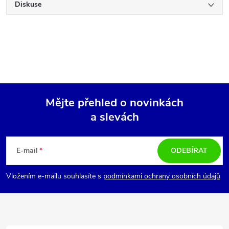
Diskuse
Mějte přehled o novinkách
a slevách
Z
á
E-mail
ODEBÍRAT
p
Vložením e-mailu souhlasíte s
podmínkami ochrany osobních údajů
a
t