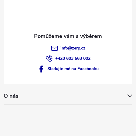
í
info
@
zerp.cz
+420 603 563 002
Sledujte mě na Facebooku
O nás