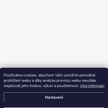
Informace pro vás
Používáme cookies, abychom Vám umožnili pohodlné
prohlížení webu a díky analýze provozu webu neustále
zlepšovali jeho funkce, výkon a použitelnost.
Více informací
Nastavení
Copyright 2026
ZERP Rybářské potřeby
. Všechna práva vyhrazena.