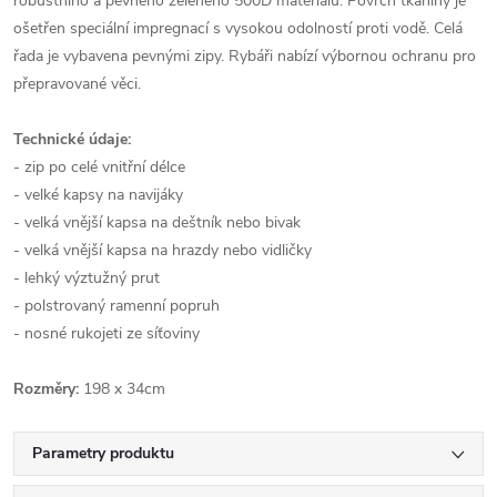
robustního a pevného zeleného 500D materiálu. Povrch tkaniny je
ošetřen speciální impregnací s vysokou odolností proti vodě. Celá
řada je vybavena pevnými zipy. Rybáři nabízí výbornou ochranu pro
přepravované věci.
Technické údaje:
- zip po celé vnitřní délce
- velké kapsy na navijáky
- velká vnější kapsa na deštník nebo bivak
- velká vnější kapsa na hrazdy nebo vidličky
- lehký výztužný prut
- polstrovaný ramenní popruh
- nosné rukojeti ze síťoviny
Rozměry:
198 x 34cm
Parametry produktu