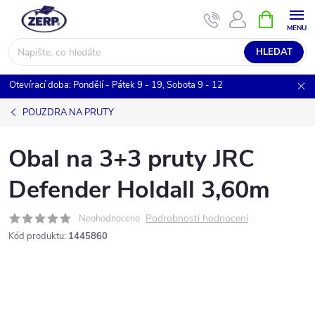
Přejít
NÁKUPNÍ
KOŠÍK
na
obsah
HLEDAT
Otevírací doba: Pondělí - Pátek 9 - 19, Sobota 9 - 12
POUZDRA NA PRUTY
Obal na 3+3 pruty JRC
Defender Holdall 3,60m
Podrobnosti hodnocení
Neohodnoceno
Kód produktu:
1445860