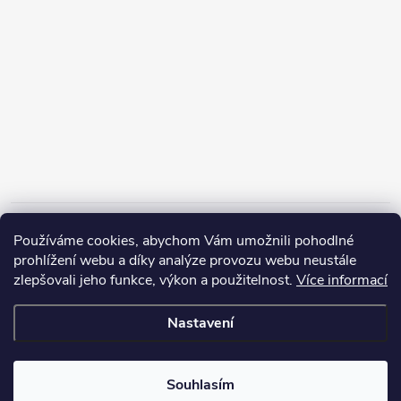
Informace pro vás
Používáme cookies, abychom Vám umožnili pohodlné
prohlížení webu a díky analýze provozu webu neustále
zlepšovali jeho funkce, výkon a použitelnost.
Více informací
Nastavení
Copyright 2026
ZERP Rybářské potřeby
. Všechna práva vyhrazena.
Souhlasím
Vytvořil Shoptet