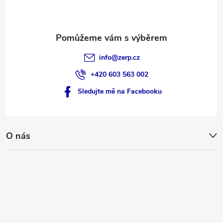
í
info
@
zerp.cz
+420 603 563 002
Sledujte mě na Facebooku
O nás