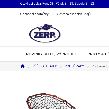
Přejít
Otevírací doba: Pondělí - Pátek 9 - 19, Sobota 9 - 12
na
Obchodní podmínky
Ochrana osobních údajů
obsah
NOVINKY, AKCE, VÝPRODEJ
PRUTY A P
PÉČE O ÚLOVEK
PODBĚRAKY
Podběrák B
Domů