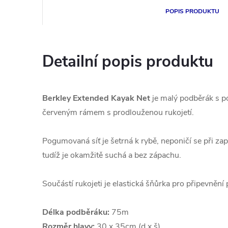
POPIS PRODUKTU
Detailní popis produktu
Berkley Extended Kayak Net
je malý podběrák s 
červeným rámem s prodlouženou rukojetí.
Pogumovaná síť je šetrná k rybě, neponičí se při za
tudíž je okamžitě suchá a bez zápachu.
Součástí rukojeti je elastická šňůrka pro připevnění
Délka podběráku:
75m
Rozměr hlavy:
30 x 35cm (d x š)