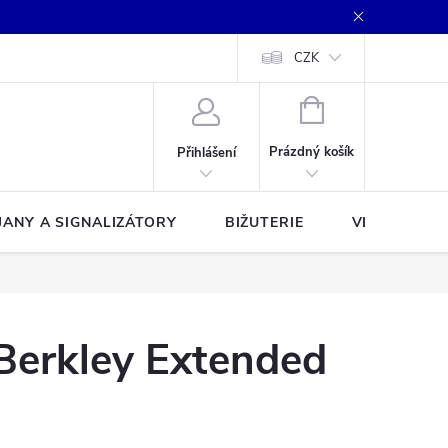
CZK
NÁKUPNÍ
KOŠÍK
Prázdný košík
Přihlášení
JANY A SIGNALIZÁTORY
BIŽUTERIE
VLASCE A Š
Berkley Extended