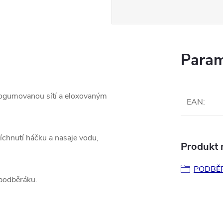
Param
pogumovanou sítí a eloxovaným
EAN
:
píchnutí háčku a nasaje vodu,
Produkt n
PODBĚ
 podběráku.