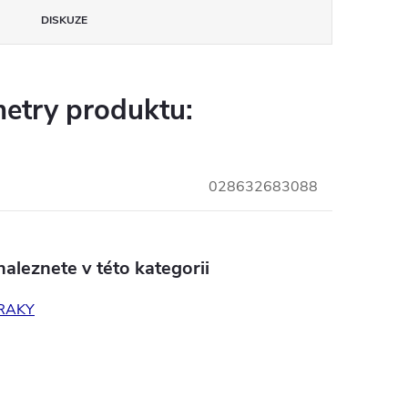
DISKUZE
etry produktu:
028632683088
aleznete v této kategorii
RAKY