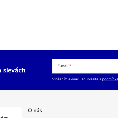
E-mail
a slevách
Vložením e-mailu souhlasíte s
podmínka
O nás