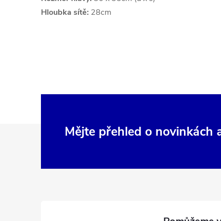
Hloubka sítě:
28cm
Z
Mějte přehled o novinkách
á
p
a