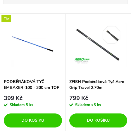
a
Nejlevnější
V
Tip
Nejdražší
z
ý
Abecedně
e
p
n
i
í
s
p
PODBĚRÁKOVÁ TYČ
ZFISH Podběráková Tyč Aero
EMBAKER-100 - 300 cm TOP
Grip Travel 2.70m
p
KVALITA-ELEGANCE
r
399 Kč
799 Kč
r
Skladem
5 ks
Skladem
>5 ks
o
o
DO KOŠÍKU
DO KOŠÍKU
d