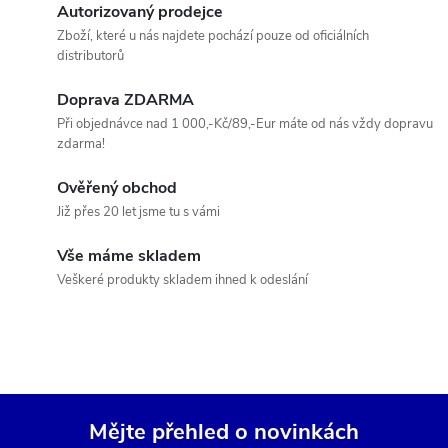
d
á
Autorizovaný prodejce
a
n
Zboží, které u nás najdete pochází pouze od oficiálních
distributorů
k
c
o
Doprava ZDARMA
í
v
Při objednávce nad 1 000,-Kč/89,-Eur máte od nás vždy dopravu
zdarma!
á
p
n
Ověřený obchod
r
í
Již přes 20 let jsme tu s vámi
v
Vše máme skladem
k
Veškeré produkty skladem ihned k odeslání
y
v
ý
Mějte přehled o novinkách
p