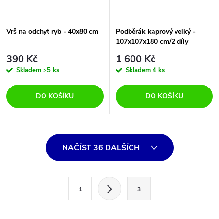
Vrš na odchyt ryb - 40x80 cm
Podběrák kaprový velký -
107x107x180 cm/2 díly
390 Kč
1 600 Kč
Skladem
>5 ks
Skladem
4 ks
DO KOŠÍKU
DO KOŠÍKU
O
NAČÍST 36 DALŠÍCH
v
l
S
1
3
t
á
r