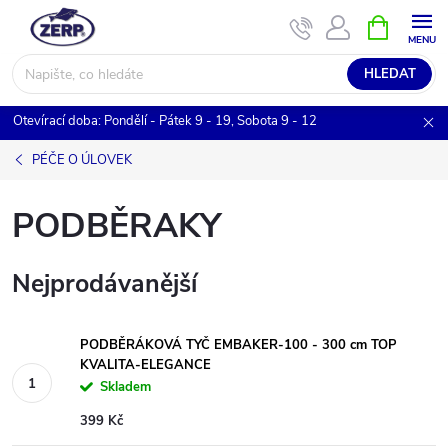
Přejít
NÁKUPNÍ
KOŠÍK
na
obsah
HLEDAT
Otevírací doba: Pondělí - Pátek 9 - 19, Sobota 9 - 12
PÉČE O ÚLOVEK
PODBĚRAKY
Nejprodávanější
PODBĚRÁKOVÁ TYČ EMBAKER-100 - 300 cm TOP
KVALITA-ELEGANCE
Skladem
399 Kč