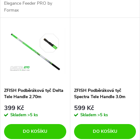
d
Elegance Feeder PRO by
u
Formax
u
k
k
t
t
ů
ů
ZFISH Podběráková tyč Delta
ZFISH Podběráková tyč
Tele Handle 2.70m
Spectra Tele Handle 3.0m
399 Kč
599 Kč
Skladem
>5 ks
Skladem
>5 ks
DO KOŠÍKU
DO KOŠÍKU