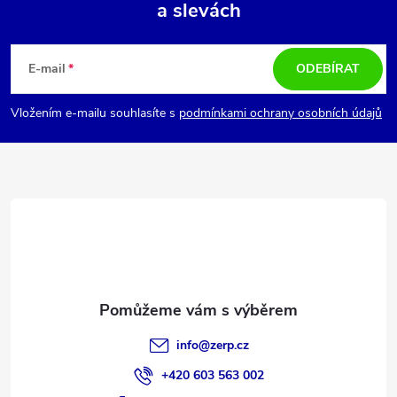
a slevách
Z
i
á
s
E-mail
ODEBÍRAT
u
p
Vložením e-mailu souhlasíte s
podmínkami ochrany osobních údajů
a
t
í
info
@
zerp.cz
+420 603 563 002