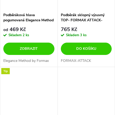
Podběráková hlava
Podběrák sklopný výsuvný
pogumovaná Elegance Method
TOP- FORMAX ATTACK-
Feeder - 50x60cm + 60x70cm
NEJEN NA ŠTIKY + NA LOĎ
469 Kč
765 Kč
od
DO NORSKA
Skladem
2 ks
Skladem
3 ks
ZOBRAZIT
DO KOŠÍKU
Elegance Method by Formax
FORMAX-ATTACK
Tip