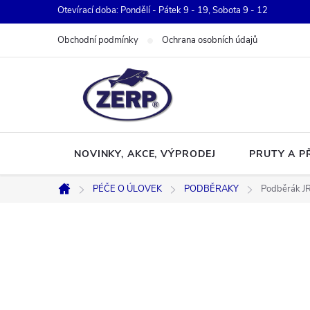
Přejít
Otevírací doba: Pondělí - Pátek 9 - 19, Sobota 9 - 12
na
Obchodní podmínky
Ochrana osobních údajů
obsah
NOVINKY, AKCE, VÝPRODEJ
PRUTY A P
PÉČE O ÚLOVEK
PODBĚRAKY
Podběrák J
Domů