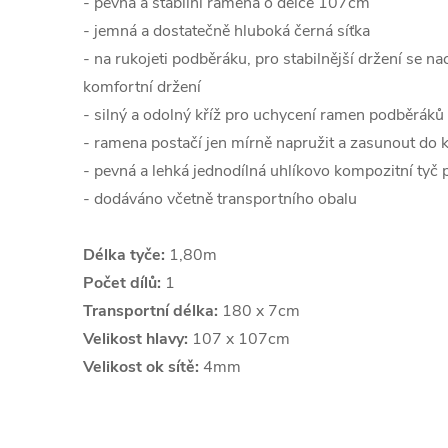
- pevná a stabilní ramena o délce 107cm
- jemná a dostatečně hluboká černá síťka
- na rukojeti podběráku, pro stabilnější držení se n
komfortní držení
- silný a odolný kříž pro uchycení ramen podběráků
- ramena postačí jen mírně napružit a zasunout do k
- pevná a lehká jednodílná uhlíkovo kompozitní tyč
- dodáváno včetně transportního obalu
Délka tyče:
1,80m
Počet dílů:
1
Transportní délka:
180 x 7cm
Velikost hlavy:
107 x 107cm
Velikost ok sítě:
4mm