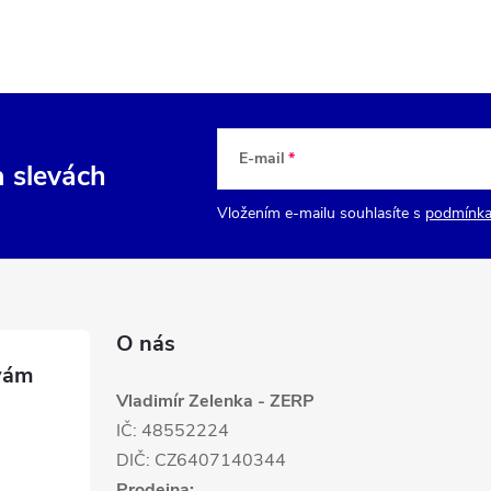
E-mail
a slevách
Vložením e-mailu souhlasíte s
podmínka
O nás
Vladimír Zelenka - ZERP
IČ: 48552224
DIČ: CZ6407140344
Prodejna: