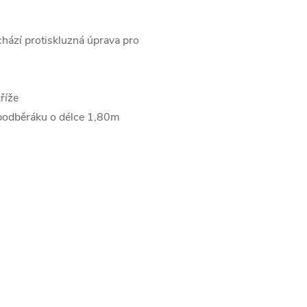
achází protiskluzná úprava pro
říže
 podběráku o délce 1,80m