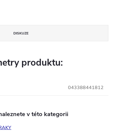
DISKUZE
etry produktu:
043388441812
aleznete v této kategorii
RAKY