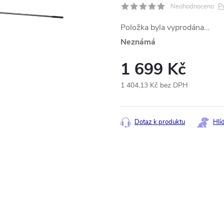
P
Neohodnoceno
Položka byla vyprodána…
Neznámá
1 699 Kč
1 404,13 Kč bez DPH
Měrná
cena:
Dotaz k produktu
Hlí