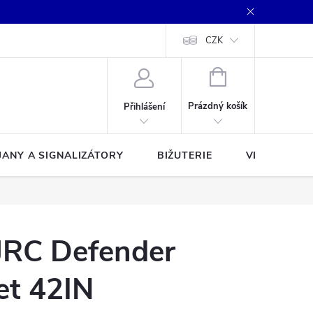
CZK
NÁKUPNÍ
KOŠÍK
Prázdný košík
Přihlášení
JANY A SIGNALIZÁTORY
BIŽUTERIE
VLASCE A Š
JRC Defender
et 42IN