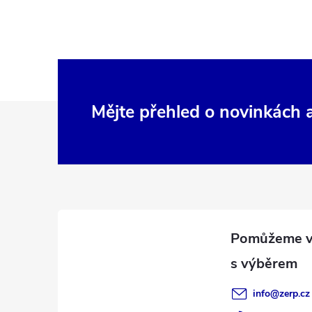
Z
Mějte přehled o novinkách
á
p
a
t
í
info
@
zerp.cz