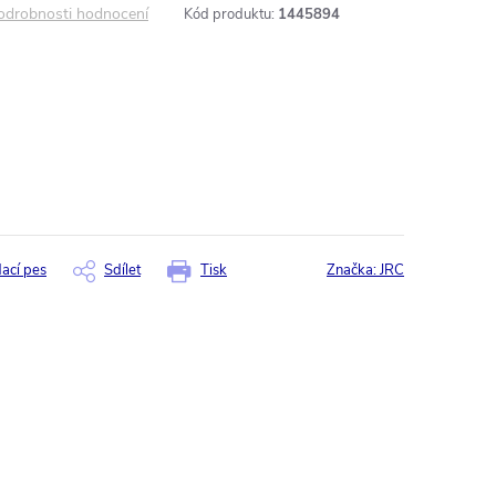
odrobnosti hodnocení
Kód produktu:
1445894
dací pes
Sdílet
Tisk
Značka:
JRC