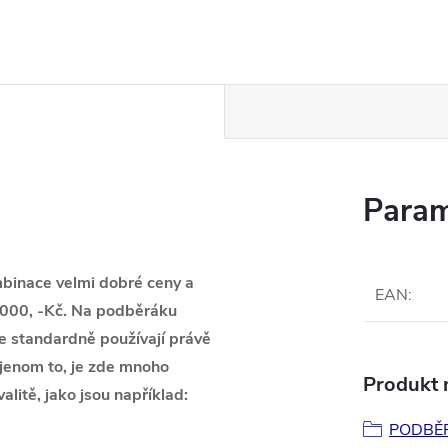
Param
binace velmi dobré ceny a
EAN
:
2000, -Kč. Na podběráku
e standardně používají právě
ejenom to, je zde mnoho
Produkt n
litě, jako jsou například:
PODBĚ