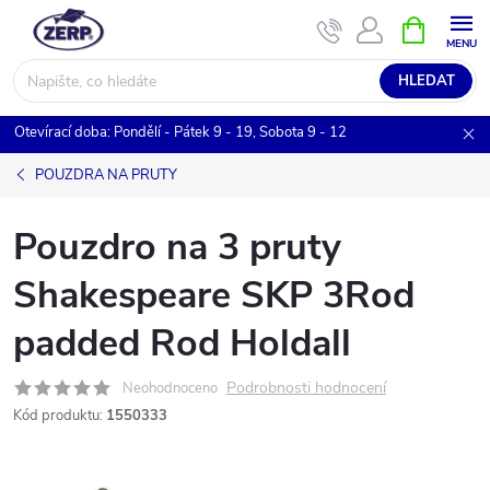
Přejít
NÁKUPNÍ
KOŠÍK
na
obsah
HLEDAT
Otevírací doba: Pondělí - Pátek 9 - 19, Sobota 9 - 12
POUZDRA NA PRUTY
Pouzdro na 3 pruty
Shakespeare SKP 3Rod
padded Rod Holdall
Podrobnosti hodnocení
Neohodnoceno
Kód produktu:
1550333