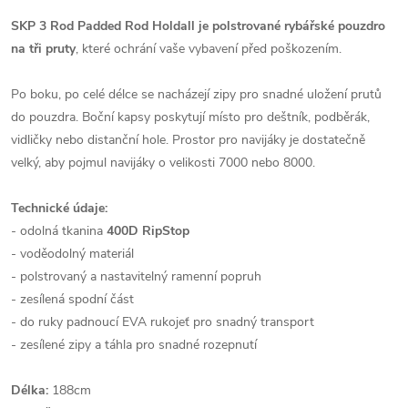
SKP 3 Rod Padded Rod Holdall je polstrované rybářské pouzdro
na tři pruty
, které ochrání vaše vybavení před poškozením.
Po boku, po celé délce se nacházejí zipy pro snadné uložení prutů
do pouzdra. Boční kapsy poskytují místo pro deštník, podběrák,
vidličky nebo distanční hole. Prostor pro navijáky je dostatečně
velký, aby pojmul navijáky o velikosti 7000 nebo 8000.
Technické údaje:
- odolná tkanina
400D RipStop
- voděodolný materiál
- polstrovaný a nastavitelný ramenní popruh
- zesílená spodní část
- do ruky padnoucí EVA rukojeť pro snadný transport
- zesílené zipy a táhla pro snadné rozepnutí
Délka:
188cm