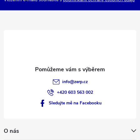
p
a
t
í
info
@
zerp.cz
+420 603 563 002
Sledujte mě na Facebooku
O nás