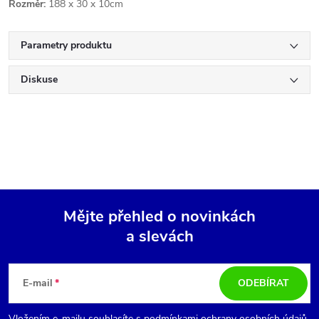
Rozměr:
188 x 30 x 10cm
Parametry produktu
Diskuse
Mějte přehled o novinkách
a slevách
Z
á
E-mail
ODEBÍRAT
Vložením e-mailu souhlasíte s
podmínkami ochrany osobních údajů