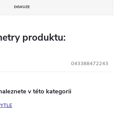
DISKUZE
etry produktu:
043388472243
aleznete v této kategorii
PYTLE