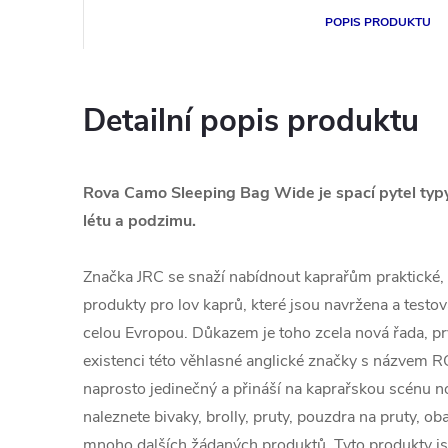
POPIS PRODUKTU
Detailní popis produktu
Rova Camo Sleeping Bag Wide je spací pytel typy
létu a podzimu.
Značka JRC se snaží nabídnout kaprařům praktické, s
produkty pro lov kaprů, které jsou navržena a testo
celou Evropou. Důkazem je toho zcela nová řada, p
existenci této věhlasné anglické značky s názvem RO
naprosto jedinečný a přináší na kaprařskou scénu 
naleznete bivaky, brolly, pruty, pouzdra na pruty, obal
mnoho dalších žádaných produktů. Tyto produkty j