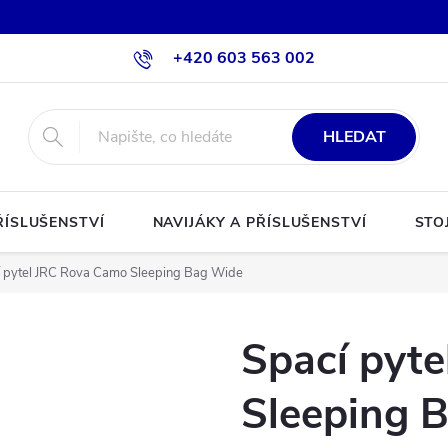
+420 603 563 002
HLEDAT
ŘÍSLUŠENSTVÍ
NAVIJÁKY A PŘÍSLUŠENSTVÍ
STO
 pytel JRC Rova Camo Sleeping Bag Wide
Spací pyt
Sleeping 