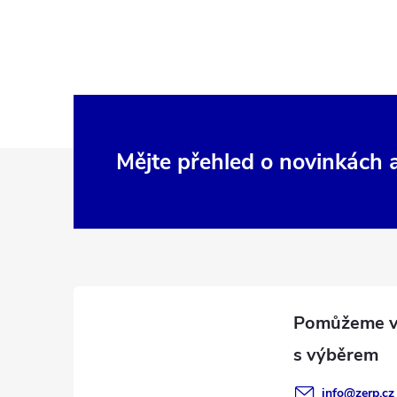
Z
Mějte přehled o novinkách
á
p
a
t
í
info
@
zerp.cz