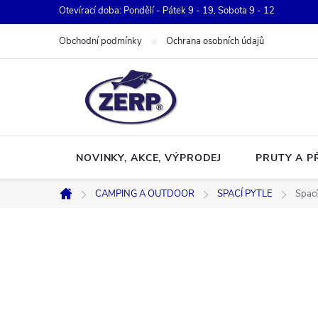
Přejít
Otevírací doba: Pondělí - Pátek 9 - 19, Sobota 9 - 12
na
Obchodní podmínky
Ochrana osobních údajů
obsah
NOVINKY, AKCE, VÝPRODEJ
PRUTY A P
CAMPING A OUTDOOR
SPACÍ PYTLE
Spací
Domů