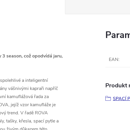
Param
 3 season, což opodvídá jaru,
EAN
:
polehlivé a inteligentní
Produkt n
vány vášnivými kapraři napříč
rvní kamuflážová řada za
SPACÍ 
VA, jejíž vzor kamufláže je
nový trend. V řadě ROVA
y, tašky, křesla, spací pytle a
sou živým důkazem této