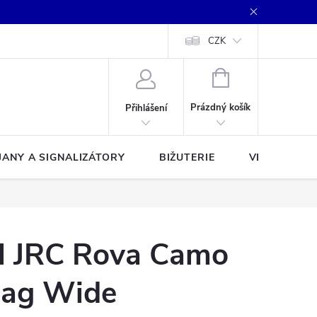
CZK
NÁKUPNÍ
KOŠÍK
Prázdný košík
Přihlášení
JANY A SIGNALIZÁTORY
BIŽUTERIE
VLASCE A Š
el JRC Rova Camo
Bag Wide