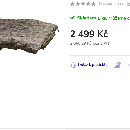
P
Neohodnoceno
Skladem
1 ks
2 499 Kč
2 065,29 Kč bez DPH
Měrná
cena:
Dotaz k produktu
Hlí