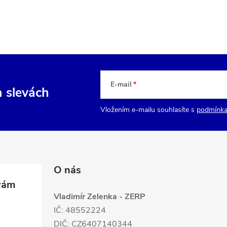
E-mail
a slevách
Vložením e-mailu souhlasíte s
podmínka
O nás
Vladimír Zelenka - ZERP
IČ: 48552224
DIČ: CZ6407140344