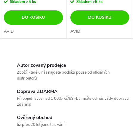
Skladem
>5 ks
Skladem
>5 ks
DO KOŠÍKU
DO KOŠÍKU
AVID
AVID
O
v
Autorizovaný prodejce
Zboží, které u nás najdete pochází pouze od oficiálních
l
distributorů
á
Doprava ZDARMA
Při objednávce nad 1 000,-Kč/89,-Eur máte od nás vždy dopravu
d
zdarma!
a
Ověřený obchod
c
Již přes 20 let jsme tu s vámi