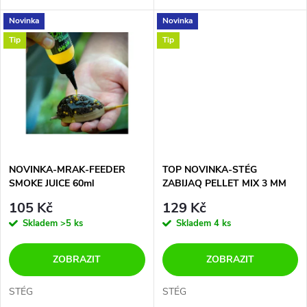
d
u
Novinka
Novinka
u
Tip
Tip
k
k
t
t
ů
ů
NOVINKA-MRAK-FEEDER
TOP NOVINKA-STÉG
SMOKE JUICE 60ml
ZABIJAQ PELLET MIX 3 MM
105 Kč
129 Kč
Skladem
>5 ks
Skladem
4 ks
ZOBRAZIT
ZOBRAZIT
STÉG
STÉG