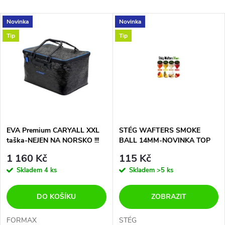
a
Nejlevnější
V
Novinka
Novinka
Nejdražší
z
Tip
Tip
ý
Abecedně
e
p
n
i
í
s
p
EVA Premium CARYALL XXL
STÉG WAFTERS SMOKE
taška-NEJEN NA NORSKO !!!
BALL 14MM-NOVINKA TOP
p
r
1 160 Kč
115 Kč
r
Skladem
4 ks
Skladem
>5 ks
o
o
DO KOŠÍKU
ZOBRAZIT
d
FORMAX
STÉG