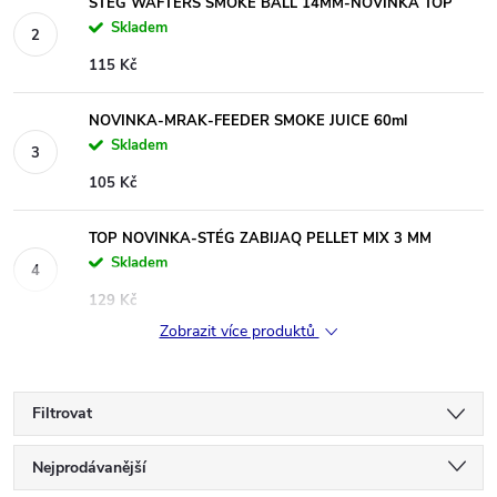
STÉG WAFTERS SMOKE BALL 14MM-NOVINKA TOP
Skladem
115 Kč
NOVINKA-MRAK-FEEDER SMOKE JUICE 60ml
Skladem
105 Kč
TOP NOVINKA-STÉG ZABIJAQ PELLET MIX 3 MM
Skladem
129 Kč
Zobrazit více produktů
Filtrovat
Ř
Nejprodávanější