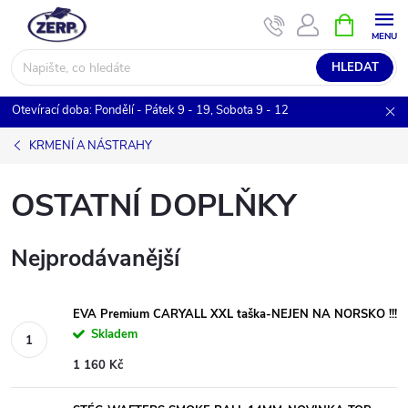
Přejít
NÁKUPNÍ
KOŠÍK
na
obsah
HLEDAT
Otevírací doba: Pondělí - Pátek 9 - 19, Sobota 9 - 12
KRMENÍ A NÁSTRAHY
OSTATNÍ DOPLŇKY
Nejprodávanější
EVA Premium CARYALL XXL taška-NEJEN NA NORSKO !!!
Skladem
1 160 Kč