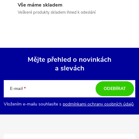
í
Vše máme skladem
Veškeré produkty skladem ihned k odeslání
p
r
v
k
Mějte přehled o novinkách
y
a slevách
Z
v
á
E-mail
ODEBÍRAT
ý
p
p
Vložením e-mailu souhlasíte s
podmínkami ochrany osobních údajů
i
a
s
t