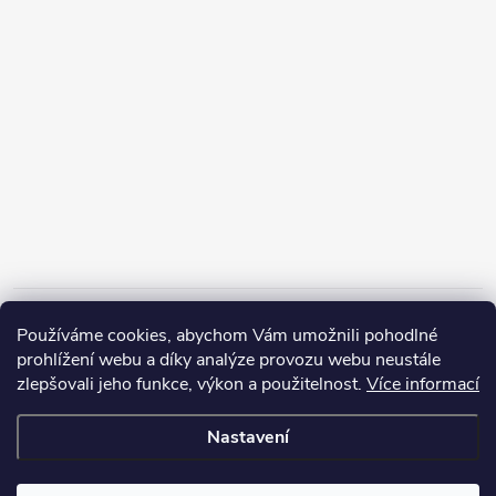
Informace pro vás
Používáme cookies, abychom Vám umožnili pohodlné
prohlížení webu a díky analýze provozu webu neustále
zlepšovali jeho funkce, výkon a použitelnost.
Více informací
Nastavení
Copyright 2026
ZERP Rybářské potřeby
. Všechna práva vyhrazena.