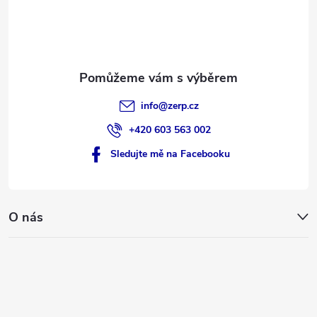
u
í
info
@
zerp.cz
+420 603 563 002
Sledujte mě na Facebooku
O nás