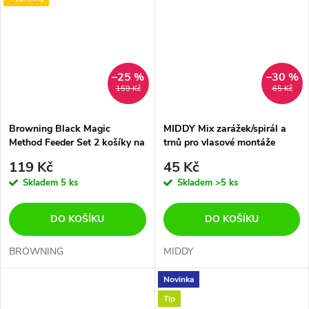
–25 %
–30 %
159 Kč
65 Kč
Browning Black Magic
MIDDY Mix zarážek/spirál a
Method Feeder Set 2 košíky na
trnů pro vlasové montáže
krmení, každý 20gr./30gr.
119 Kč
45 Kč
Forma na krmítko
Skladem
5 ks
Skladem
>5 ks
DO KOŠÍKU
DO KOŠÍKU
BROWNING
MIDDY
Novinka
Tip