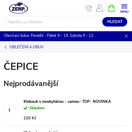
Přejít
NÁKUPNÍ
KOŠÍK
na
obsah
HLEDAT
Otevírací doba: Pondělí - Pátek 9 - 19, Sobota 9 - 12
OBLEČENÍ A OBUV
ČEPICE
Nejprodávanější
Klobouk s moskytiérou - camou- TOP- NOVINKA
Skladem
220 Kč