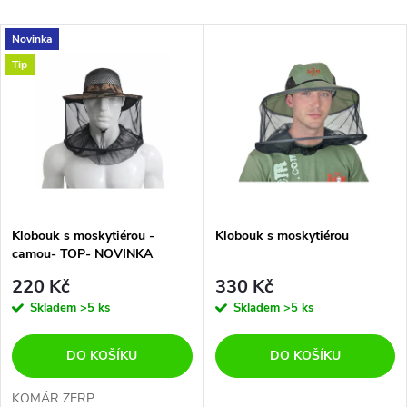
a
Nejlevnější
V
Novinka
Nejdražší
z
Tip
ý
Abecedně
e
p
n
i
í
s
p
Klobouk s moskytiérou -
Klobouk s moskytiérou
camou- TOP- NOVINKA
p
r
220 Kč
330 Kč
r
Skladem
>5 ks
Skladem
>5 ks
o
o
DO KOŠÍKU
DO KOŠÍKU
d
KOMÁR ZERP