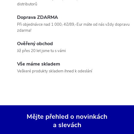
a
distributorů
k
c
o
Doprava ZDARMA
í
v
Při objednávce nad 1 000,-Kč/89,-Eur máte od nás vždy dopravu
zdarma!
á
p
n
Ověřený obchod
r
í
Již přes 20 let jsme tu s vámi
v
Vše máme skladem
k
Veškeré produkty skladem ihned k odeslání
y
v
ý
Mějte přehled o novinkách
p
a slevách
Z
i