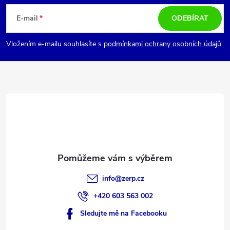
á
s
E-mail
ODEBÍRAT
u
p
Vložením e-mailu souhlasíte s
podmínkami ochrany osobních údajů
a
t
í
info
@
zerp.cz
+420 603 563 002
Sledujte mě na Facebooku