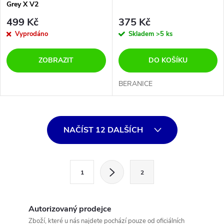
Grey X V2
499 Kč
375 Kč
Vyprodáno
Skladem
>5 ks
ZOBRAZIT
DO KOŠÍKU
BERANICE
O
NAČÍST 12 DALŠÍCH
v
l
S
1
2
t
á
r
d
á
Autorizovaný prodejce
n
Zboží, které u nás najdete pochází pouze od oficiálních